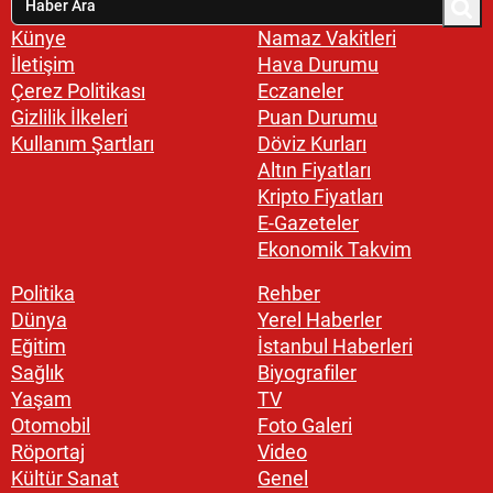
Künye
Namaz Vakitleri
İletişim
Hava Durumu
Çerez Politikası
Eczaneler
Gizlilik İlkeleri
Puan Durumu
Kullanım Şartları
Döviz Kurları
Altın Fiyatları
Kripto Fiyatları
E-Gazeteler
Ekonomik Takvim
Politika
Rehber
Dünya
Yerel Haberler
Eğitim
İstanbul Haberleri
Sağlık
Biyografiler
Yaşam
TV
Otomobil
Foto Galeri
Röportaj
Video
Kültür Sanat
Genel