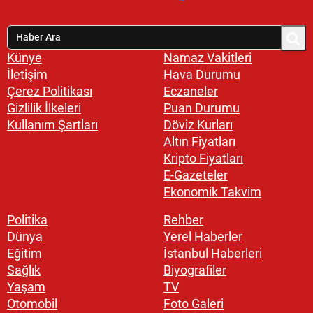
Künye
Namaz Vakitleri
İletişim
Hava Durumu
Çerez Politikası
Eczaneler
Gizlilik İlkeleri
Puan Durumu
Kullanım Şartları
Döviz Kurları
Altın Fiyatları
Kripto Fiyatları
E-Gazeteler
Ekonomik Takvim
Politika
Rehber
Dünya
Yerel Haberler
Eğitim
İstanbul Haberleri
Sağlık
Biyografiler
Yaşam
TV
Otomobil
Foto Galeri