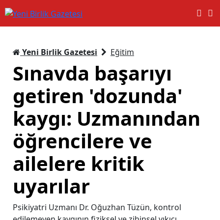
Yeni Birlik Gazetesi
Eğitim
Sınavda başarıyı
getiren 'dozunda'
kaygı: Uzmanından
öğrencilere ve
ailelere kritik
uyarılar
Psikiyatri Uzmanı Dr. Oğuzhan Tüzün, kontrol
edilemeyen kaygının fiziksel ve zihinsel yıkıcı