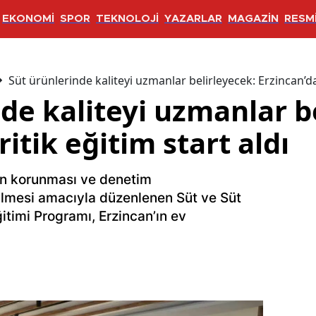
EKONOMİ
SPOR
TEKNOLOJİ
YAZARLAR
MAGAZİN
RESMİ
Süt ürünlerinde kaliteyi uzmanlar belirleyecek: Erzincan’da 
de kaliteyi uzmanlar b
itik eğitim start aldı
nın korunması ve denetim
rilmesi amacıyla düzenlenen Süt ve Süt
itimi Programı, Erzincan’ın ev