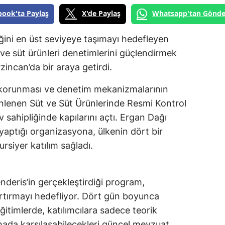
book'ta Paylaş
X'de Paylaş
Whatsapp'tan Gönde
ğini en üst seviyeye taşımayı hedefleyen
ve süt ürünleri denetimlerini güçlendirmek
zincan’da bir araya getirdi.
n korunması ve denetim mekanizmalarının
enlenen Süt ve Süt Ürünlerinde Resmi Kontrol
v sahipliğinde kapılarını açtı. Ergan Dağı
yaptığı organizasyona, ülkenin dört bir
rsiyer katılım sağladı.
deris’in gerçekleştirdiği program,
artırmayı hedefliyor. Dört gün boyunca
ğitimlerde, katılımcılara sadece teorik
ahada karşılaşabilecekleri güncel mevzuat