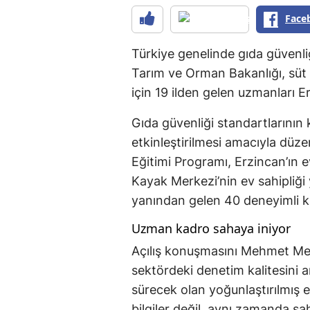
Face
Türkiye genelinde gıda güvenli
Tarım ve Orman Bakanlığı, süt 
için 19 ilden gelen uzmanları Er
Gıda güvenliği standartlarını
etkinleştirilmesi amacıyla düz
Eğitimi Programı, Erzincan’ın e
Kayak Merkezi’nin ev sahipliği 
yanından gelen 40 deneyimli ku
Uzman kadro sahaya iniyor
Açılış konuşmasını Mehmet Men
sektördeki denetim kalitesini 
sürecek olan yoğunlaştırılmış e
bilgiler değil, aynı zamanda s