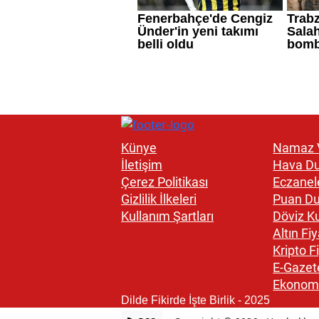
Künye
Namaz V
İletişim
Hava D
Çerez Politikası
Eczanel
Gizlilik İlkeleri
Puan D
Kullanım Şartları
Döviz Ku
Altın Fiy
Kripto Fi
E-Gazet
Ekonom
Dilde Fikirde İşte Birlik - 2025