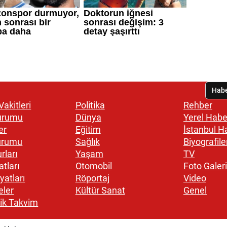
akitleri
Politika
Rehber
urumu
Dünya
Yerel Habe
er
Eğitim
İstanbul H
urumu
Sağlık
Biyografile
rları
Yaşam
TV
atları
Otomobil
Foto Galeri
yatları
Röportaj
Video
eler
Kültür Sanat
Genel
ik Takvim