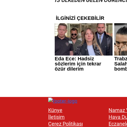
13 ÜLKEDEN GELEN ÖĞRENC
Künye
Namaz V
İletişim
Hava D
Çerez Politikası
Eczanel