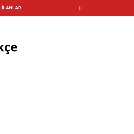
 İLANLAR
kçe