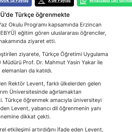
book'ta Paylaş
X'de Paylaş
Whatsapp'tan Gönde
BYÜ'de Türkçe öğrenmekte
Yaz Okulu Programı kapsamında Erzincan
 (EBYÜ) eğitim gören uluslararası öğrenciler,
makamında ziyaret etti.
tirilen ziyarete, Türkçe Öğretimi Uygulama
 Müdürü Prof. Dr. Mahmut Yasin Yakar ile
lemanları da katıldı.
den Rektör Levent, farklı ülkelerden gelen
dırım Üniversitesinde ağırlamaktan
. Türkçe öğrenmek amacıyla üniversiteyi
 eden Levent, yabancı dil öğrenmenin yanı
 önemine dikkat çekti.
el etkileşimi artırdığını ifade eden Levent,