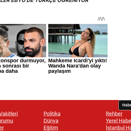
İLER EBYÜ'DE TÜRKÇE ÖĞRENİYOR
akitleri
Politika
Rehber
urumu
Dünya
Yerel Habe
er
Eğitim
İstanbul H