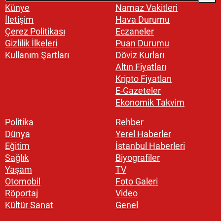
Künye
Namaz Vakitleri
İletişim
Hava Durumu
Çerez Politikası
Eczaneler
Gizlilik İlkeleri
Puan Durumu
Kullanım Şartları
Döviz Kurları
Altın Fiyatları
Kripto Fiyatları
E-Gazeteler
Ekonomik Takvim
Politika
Rehber
Dünya
Yerel Haberler
Eğitim
İstanbul Haberleri
Sağlık
Biyografiler
Yaşam
TV
Otomobil
Foto Galeri
Röportaj
Video
Kültür Sanat
Genel