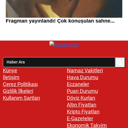
Künye
Namaz Vakitleri
İletişim
Hava Durumu
Çerez Politikası
Eczaneler
Gizlilik İlkeleri
Puan Durumu
Kullanım Şartları
Döviz Kurları
Altın Fiyatları
Kripto Fiyatları
E-Gazeteler
Ekonomik Takvim