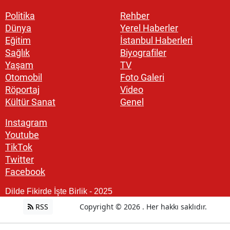
Politika
Rehber
Dünya
Yerel Haberler
Eğitim
İstanbul Haberleri
Sağlık
Biyografiler
Yaşam
TV
Otomobil
Foto Galeri
Röportaj
Video
Kültür Sanat
Genel
Instagram
Youtube
TikTok
Twitter
Facebook
Dilde Fikirde İşte Birlik - 2025
RSS
Copyright © 2026 . Her hakkı saklıdır.