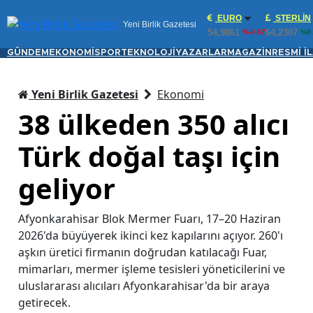
EURO
STERLIN
Yeni Birlik Gazetesi
54,9861
64,2307
%-0.07
%0.
GÜNDEM
EKONOMİ
SPOR
TEKNOLOJİ
YAZARLAR
MAGAZİN
RESMİ İ
Yeni Birlik Gazetesi
Ekonomi
38 ülkeden 350 alıcı
Türk doğal taşı için
geliyor
Afyonkarahisar Blok Mermer Fuarı, 17–20 Haziran
2026'da büyüyerek ikinci kez kapılarını açıyor. 260'ı
aşkın üretici firmanın doğrudan katılacağı Fuar,
mimarları, mermer işleme tesisleri yöneticilerini ve
uluslararası alıcıları Afyonkarahisar'da bir araya
getirecek.