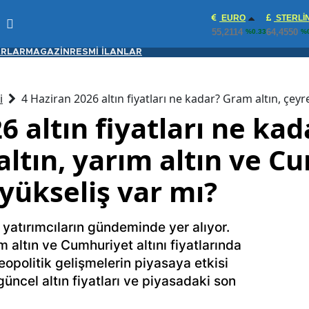
EURO
STERLI
55,2114
64,4550
%0.33
%0
RLAR
MAGAZİN
RESMİ İLANLAR
i
4 Haziran 2026 altın fiyatları ne kadar? Gram altın, çeyre
6 altın fiyatları ne ka
 altın, yarım altın ve 
 yükseliş var mı?
ı yatırımcıların gündeminde yer alıyor.
m altın ve Cumhuriyet altını fiyatlarında
eopolitik gelişmelerin piyasaya etkisi
güncel altın fiyatları ve piyasadaki son