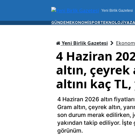
Yeni Birlik Gazetesi
GÜNDEM
EKONOMİ
SPOR
TEKNOLOJİ
YAZA
Yeni Birlik Gazetesi
Ekonom
4 Haziran 202
altın, çeyrek
altını kaç TL,
4 Haziran 2026 altın fiyatlar
Gram altın, çeyrek altın, yarı
son durum merak edilirken, j
yakından takip ediliyor. İşte 
görünüm.