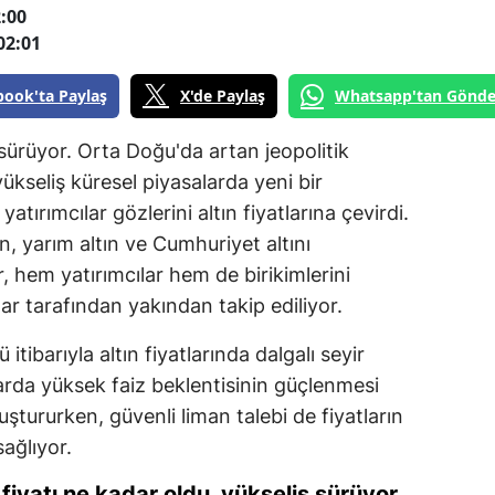
:00
02:01
book'ta Paylaş
X'de Paylaş
Whatsapp'tan Gönde
k sürüyor. Orta Doğu'da artan jeopolitik
 yükseliş küresel piyasalarda yeni bir
yatırımcılar gözlerini altın fiyatlarına çevirdi.
ın, yarım altın ve Cumhuriyet altını
, hem yatırımcılar hem de birikimlerini
ar tarafından yakından takip ediliyor.
ibarıyla altın fiyatlarında dalgalı seyir
larda yüksek faiz beklentisinin güçlenmesi
uştururken, güvenli liman talebi de fiyatların
sağlıyor.
fiyatı ne kadar oldu, yükseliş sürüyor