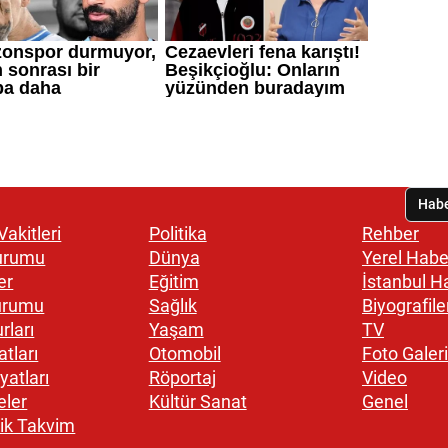
akitleri
Politika
Rehber
urumu
Dünya
Yerel Habe
er
Eğitim
İstanbul H
urumu
Sağlık
Biyografile
rları
Yaşam
TV
atları
Otomobil
Foto Galeri
yatları
Röportaj
Video
eler
Kültür Sanat
Genel
ik Takvim