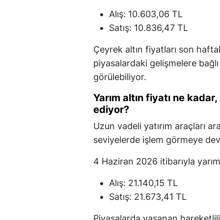
Alış: 10.603,06 TL
Satış: 10.836,47 TL
Çeyrek altın fiyatları son hafta
piyasalardaki gelişmelere bağl
görülebiliyor.
Yarım altın fiyatı ne kadar,
ediyor?
Uzun vadeli yatırım araçları ar
seviyelerde işlem görmeye de
4 Haziran 2026 itibarıyla yarım a
Alış: 21.140,15 TL
Satış: 21.673,41 TL
Piyasalarda yaşanan hareketlili