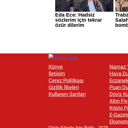
Künye
Namaz V
İletişim
Hava D
Çerez Politikası
Eczanel
Gizlilik İlkeleri
Puan D
Kullanım Şartları
Döviz Ku
Altın Fiy
Kripto Fi
E-Gazet
Ekonom
Dilde Fikirde İşte Birlik - 2025