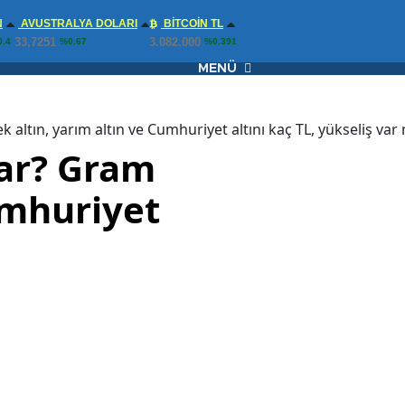
N
AVUSTRALYA DOLARI
BITCOIN TL
33,7251
3.082.000
.4
%0.67
%0.391
MENÜ
k altın, yarım altın ve Cumhuriyet altını kaç TL, yükseliş var
dar? Gram
Cumhuriyet