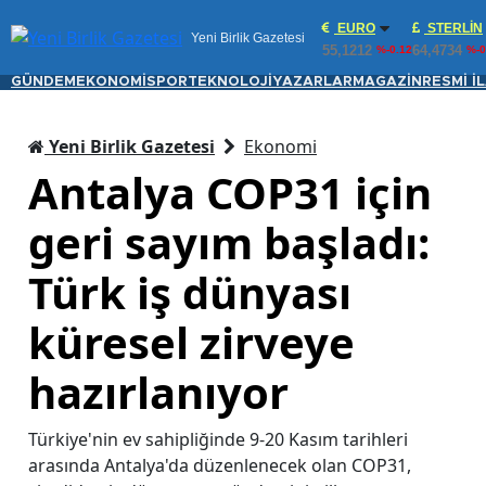
EURO
STERLIN
Yeni Birlik Gazetesi
55,1212
64,4734
%-0.12
%-0
GÜNDEM
EKONOMİ
SPOR
TEKNOLOJİ
YAZARLAR
MAGAZİN
RESMİ İ
Yeni Birlik Gazetesi
Ekonomi
Antalya COP31 için
geri sayım başladı:
Türk iş dünyası
küresel zirveye
hazırlanıyor
Türkiye'nin ev sahipliğinde 9-20 Kasım tarihleri
arasında Antalya'da düzenlenecek olan COP31,