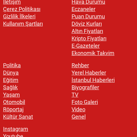
İletişim
Hava Durumu
Çerez Politikası
Eczaneler
Gizlilik İlkeleri
Puan Durumu
Kullanım Şartları
Döviz Kurları
Altın Fiyatları
Kripto Fiyatları
E-Gazeteler
Ekonomik Takvim
Politika
Rehber
Dünya
Yerel Haberler
Eğitim
İstanbul Haberleri
Sağlık
Biyografiler
Yaşam
TV
Otomobil
Foto Galeri
Röportaj
Video
Kültür Sanat
Genel
Instagram
Youtube