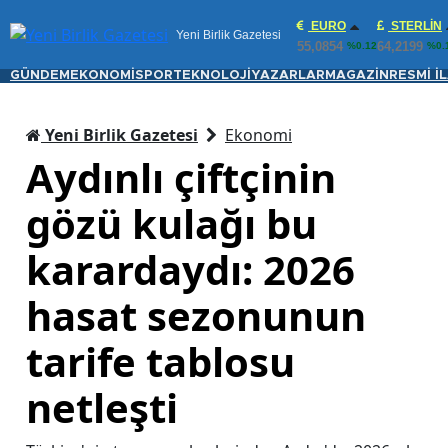
EURO
STERLIN
Yeni Birlik Gazetesi
55,0854
64,2199
%0.12
%0.
GÜNDEM
EKONOMİ
SPOR
TEKNOLOJİ
YAZARLAR
MAGAZİN
RESMİ İ
Yeni Birlik Gazetesi
Ekonomi
Aydınlı çiftçinin
gözü kulağı bu
karardaydı: 2026
hasat sezonunun
tarife tablosu
netleşti