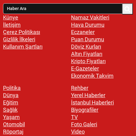
Künye
Namaz Vakitleri
İletişim
Hava Durumu
Çerez Politikası
Eczaneler
Gizlilik İlkeleri
Puan Durumu
Kullanım Şartları
Döviz Kurları
Altın Fiyatları
Kripto Fiyatları
E-Gazeteler
Ekonomik Takvim
Politika
Rehber
Dünya
Yerel Haberler
Eğitim
İstanbul Haberleri
Sağlık
Biyografiler
Yaşam
TV
Otomobil
Foto Galeri
Röportaj
Video