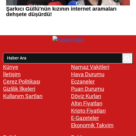
Künye
Namaz Vakitleri
İletişim
Hava Durumu
Çerez Politikası
Eczaneler
Gizlilik İlkeleri
Puan Durumu
Kullanım Şartları
Döviz Kurları
Altın Fiyatları
Kripto Fiyatları
E-Gazeteler
Ekonomik Takvim