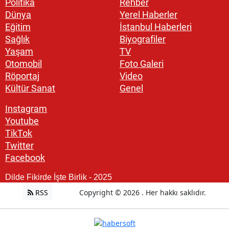
Politika
Rehber
Dünya
Yerel Haberler
Eğitim
İstanbul Haberleri
Sağlık
Biyografiler
Yaşam
TV
Otomobil
Foto Galeri
Röportaj
Video
Kültür Sanat
Genel
Instagram
Youtube
TikTok
Twitter
Facebook
Dilde Fikirde İşte Birlik - 2025
RSS
Copyright © 2026 . Her hakkı saklıdır.