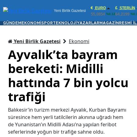
EURO
STERLIN
Yeni Birlik Gazetesi
55,0854
64,2199
%0.12
%0.
GÜNDEM
EKONOMİ
SPOR
TEKNOLOJİ
YAZARLAR
MAGAZİN
RESMİ İ
Yeni Birlik Gazetesi
Ekonomi
Ayvalık’ta bayram
bereketi: Midilli
hattında 7 bin yolcu
trafiği
Balıkesir’in turizm merkezi Ayvalık, Kurban Bayramı
süresince hem yerli tatilcilerin akınına uğradı hem
de Yunanistan’ın Midilli Adası’na yapılan feribot
seferlerinde yoğun bir trafiğe sahne oldu.