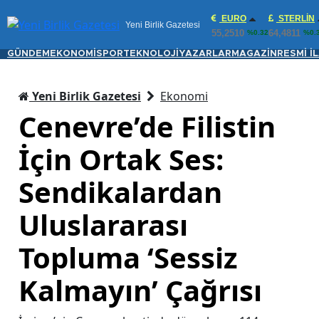
EURO
STERLIN
Yeni Birlik Gazetesi
55,2510
64,4811
%0.32
%0.
GÜNDEM
EKONOMİ
SPOR
TEKNOLOJİ
YAZARLAR
MAGAZİN
RESMİ İ
Yeni Birlik Gazetesi
Ekonomi
Cenevre’de Filistin
İçin Ortak Ses:
Sendikalardan
Uluslararası
Topluma ‘Sessiz
Kalmayın’ Çağrısı