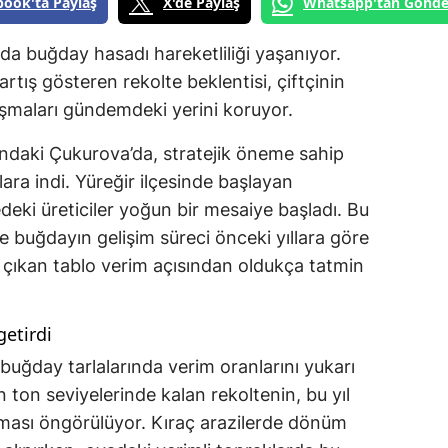
book'ta Paylaş
X'de Paylaş
Whatsapp'tan Gönde
da buğday hasadı hareketliliği yaşanıyor.
 artış gösteren rekolte beklentisi, çiftçinin
ışmaları gündemdeki yerini koruyor.
ndaki Çukurova’da, stratejik öneme sahip
lara indi. Yüreğir ilçesinde başlayan
edeki üreticiler yoğun bir mesaiye başladı. Bu
le buğdayın gelişim süreci önceki yıllara göre
 çıkan tablo verim açısından oldukça tatmin
getirdi
buğday tarlalarında verim oranlarını yukarı
 ton seviyelerinde kalan rekoltenin, bu yıl
kması öngörülüyor. Kıraç arazilerde dönüm