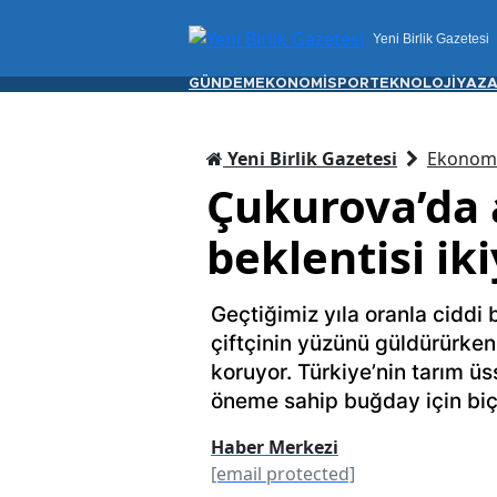
Yeni Birlik Gazetesi
GÜNDEM
EKONOMİ
SPOR
TEKNOLOJİ
YAZA
Yeni Birlik Gazetesi
Ekonom
Çukurova’da 
beklentisi ik
Geçtiğimiz yıla oranla ciddi b
çiftçinin yüzünü güldürürken
koruyor. Türkiye’nin tarım ü
öneme sahip buğday için biçe
Haber Merkezi
[email protected]