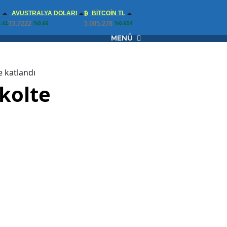
N
AVUSTRALYA DOLARI
BITCOIN TL
33,7222
3.085.278
.41
%0.66
%0.694
MENÜ
e katlandı
kolte