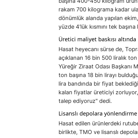
başına 400-450 kilogram ürün a
rakam 700 kilograma kadar ula
dönümlük alanda yapılan ekim,
yüzde 4’lük kısmını tek başına k
Üretici maliyet baskısı altında
Hasat heyecanı sürse de, Topr
açıklanan 16 bin 500 liralık ton 
Yüreğir Ziraat Odası Başkanı 
ton başına 18 bin lirayı bulduğ
lira bandında bir fiyat beklediğ
kalan fiyatlar üreticiyi zorluy
talep ediyoruz" dedi.
Lisanslı depolara yönlendirme 
Hasat edilen ürünlerdeki rutube
birlikte, TMO ve lisanslı depolar