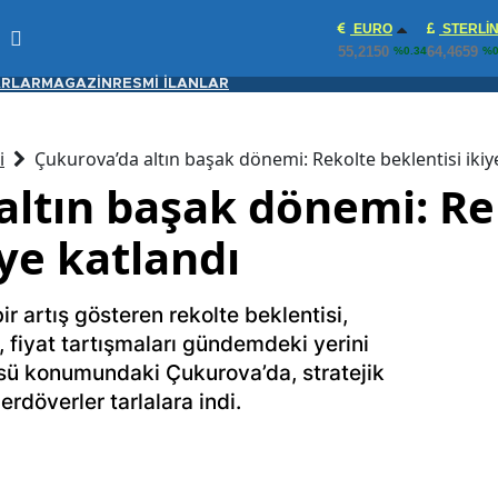
EURO
STERLI
55,2150
64,4659
%0.34
%0
RLAR
MAGAZİN
RESMİ İLANLAR
i
Çukurova’da altın başak dönemi: Rekolte beklentisi ikiy
altın başak dönemi: Re
iye katlandı
ir artış gösteren rekolte beklentisi,
, fiyat tartışmaları gündemdeki yerini
ssü konumundaki Çukurova’da, stratejik
rdöverler tarlalara indi.