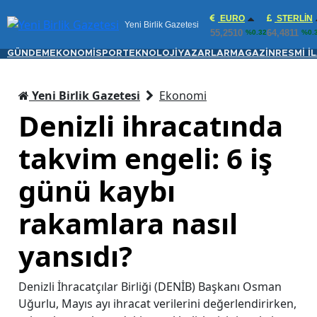
EURO
STERLIN
Yeni Birlik Gazetesi
55,2510
64,4811
%0.32
%0.
GÜNDEM
EKONOMİ
SPOR
TEKNOLOJİ
YAZARLAR
MAGAZİN
RESMİ İ
Yeni Birlik Gazetesi
Ekonomi
Denizli ihracatında
takvim engeli: 6 iş
günü kaybı
rakamlara nasıl
yansıdı?
Denizli İhracatçılar Birliği (DENİB) Başkanı Osman
Uğurlu, Mayıs ayı ihracat verilerini değerlendirirken,