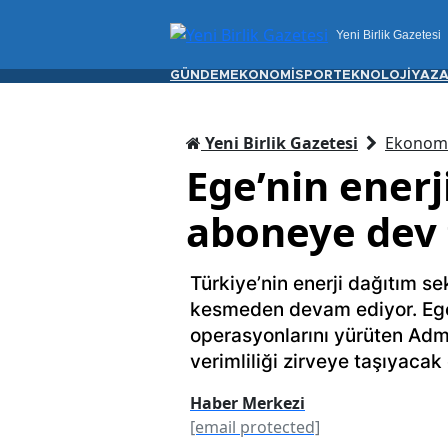
Yeni Birlik Gazetesi
GÜNDEM
EKONOMİ
SPOR
TEKNOLOJİ
YAZA
Yeni Birlik Gazetesi
Ekonom
Ege’nin enerji
aboneye dev 
Türkiye’nin enerji dağıtım se
kesmeden devam ediyor. Ege 
operasyonlarını yürüten Adm 
verimliliği zirveye taşıyacak 
Haber Merkezi
[email protected]