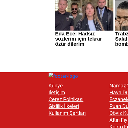
Künye
Namaz V
İletişim
Hava D
Çerez Politikası
Eczanel
Gizlilik İlkeleri
Puan D
Kullanım Şartları
Döviz Ku
Altın Fiy
Kripto Fi