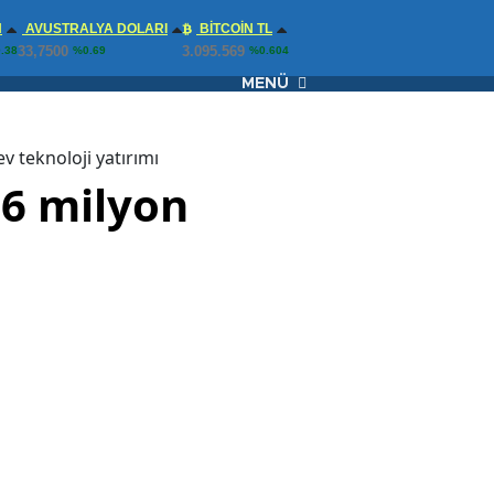
N
AVUSTRALYA DOLARI
BITCOIN TL
33,7500
3.095.569
.38
%0.69
%0.604
MENÜ
ev teknoloji yatırımı
: 6 milyon