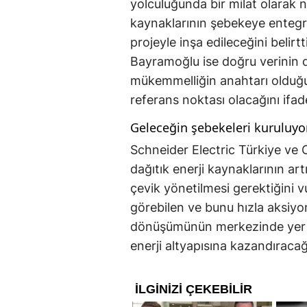
yolculuğunda bir milat olarak ni
kaynaklarının şebekeye entegra
projeyle inşa edileceğini belir
Bayramoğlu ise doğru verinin 
mükemmelliğin anahtarı olduğu
referans noktası olacağını ifade
Geleceğin şebekeleri kuruluyo
Schneider Electric Türkiye ve
dağıtık enerji kaynaklarının art
çevik yönetilmesi gerektiğini v
görebilen ve bunu hızla aksiyo
dönüşümünün merkezinde yer alı
enerji altyapısına kazandıracağ