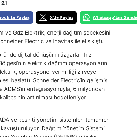
:21
book'ta Paylaş
X'de Paylaş
Whatsapp'tan Gönde
ve Gdz Elektrik, enerji dağıtım şebekesini
chneider Electric ve Inavitas ile el sıkıştı.
öründe dijital dönüşüm rüzgarları hız
lgesi’nin elektrik dağıtım operasyonlarını
ktrik, operasyonel verimliliği zirveye
esi başlattı. Schneider Electric’in gelişmiş
e ADMS’in entegrasyonuyla, 6 milyondan
litesinin artırılması hedefleniyor.
DA ve kesinti yönetim sistemleri tamamen
 kavuşturuluyor. Dağıtım Yönetim Sistemi
ları Yönetim Sistemi (DERMS) gibi ileri