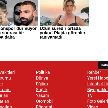
akitleri
Politika
Rehber
urumu
Dünya
Yerel Habe
er
Eğitim
İstanbul H
urumu
Sağlık
Biyografile
rları
Yaşam
TV
atları
Otomobil
Foto Galeri
yatları
Röportaj
Video