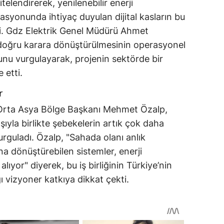
telendirerek, yenilenebilir enerji
syonunda ihtiyaç duyulan dijital kasların bu
tti. Gdz Elektrik Genel Müdürü Ahmet
doğru karara dönüştürülmesinin operasyonel
nu vurgulayarak, projenin sektörde bir
 etti.
r
 Orta Asya Bölge Başkanı Mehmet Özalp,
ışıyla birlikte şebekelerin artık çok daha
urguladı. Özalp, "Sahada olanı anlık
na dönüştürebilen sistemler, enerji
yor" diyerek, bu iş birliğinin Türkiye’nin
ı vizyoner katkıya dikkat çekti.