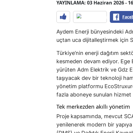
YAYINLAMA: 03 Haziran 2026 - 16
Face
Aydem Enerji bünyesindeki Adm 
uçtan uca dijitalleştirmek için S
Türkiye’nin enerji dağıtım sekt
kesmeden devam ediyor. Ege Bö
yürüten Adm Elektrik ve Gdz Ele
taşıyacak dev bir teknoloji haml
yönetim platformu EcoStruxur
fazla aboneye sunulan hizmet ka
Tek merkezden akıllı yönetim
Proje kapsamında, mevcut SCA
yenilenerek modern bir yapıya
(DMS) ve Dağıtık Enerji Kaynak