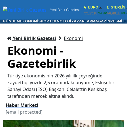
EURO
STERLIN
Yeni Birlik Gazetesi
55,2510
64,4811
%0.32
%0.
GÜNDEM
EKONOMİ
SPOR
TEKNOLOJİ
YAZARLAR
MAGAZİN
RESMİ İ
Yeni Birlik Gazetesi
Ekonomi
Ekonomi -
Gazetebirlik
Türkiye ekonomisinin 2026 yılı ilk çeyreğinde
kaydettiği yüzde 2,5 oranındaki büyüme, Eskişehir
Sanayi Odası (ESO) Başkanı Celalettin Kesikbaş
tarafından mercek altına alındı.
Haber Merkezi
[email protected]