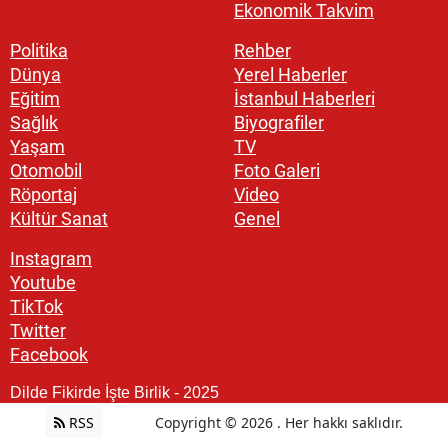
Ekonomik Takvim
Politika
Rehber
Dünya
Yerel Haberler
Eğitim
İstanbul Haberleri
Sağlık
Biyografiler
Yaşam
TV
Otomobil
Foto Galeri
Röportaj
Video
Kültür Sanat
Genel
Instagram
Youtube
TikTok
Twitter
Facebook
Dilde Fikirde İşte Birlik - 2025
RSS
Copyright © 2026 . Her hakkı saklıdır.