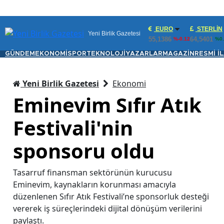
EURO
STERLIN
Yeni Birlik Gazetesi
55,1386
64,5401
%-0.12
%0.
GÜNDEM
EKONOMİ
SPOR
TEKNOLOJİ
YAZARLAR
MAGAZİN
RESMİ İ
Yeni Birlik Gazetesi
Ekonomi
Eminevim Sıfır Atık
Festivali'nin
sponsoru oldu
Tasarruf finansman sektörünün kurucusu
Eminevim, kaynakların korunması amacıyla
düzenlenen Sıfır Atık Festivali’ne sponsorluk desteği
vererek iş süreçlerindeki dijital dönüşüm verilerini
paylaştı.