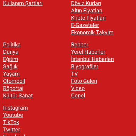
Kullanım Şartları
Döviz Kurları
Altın Fiyatları
Kripto Fiyatları
E-Gazeteler
Ekonomik Takvim
Politika
Rehber
Dünya
Yerel Haberler
Eğitim
İstanbul Haberleri
Sağlık
Biyografiler
Yaşam
TV
Otomobil
Foto Galeri
Röportaj
Video
Kültür Sanat
Genel
Instagram
Youtube
TikTok
Twitter