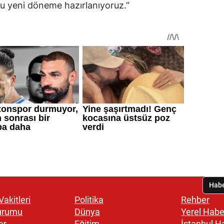
 bu yeni döneme hazırlanıyoruz.”
akitleri
Politika
Rehber
urumu
Dünya
Yerel Habe
er
Eğitim
İstanbul H