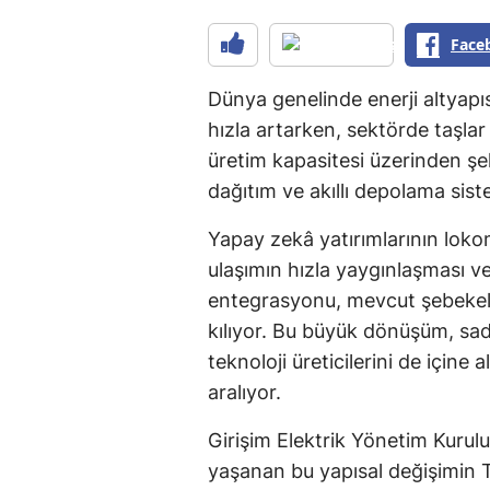
Face
Dünya genelinde enerji altyapı
hızla artarken, sektörde taşla
üretim kapasitesi üzerinden şeki
dağıtım ve akıllı depolama sis
Yapay zekâ yatırımlarının lokom
ulaşımın hızla yaygınlaşması ve
entegrasyonu, mevcut şebekele
kılıyor. Bu büyük dönüşüm, sadec
teknoloji üreticilerini de içine
aralıyor.
Girişim Elektrik Yönetim Kurul
yaşanan bu yapısal değişimin Tü