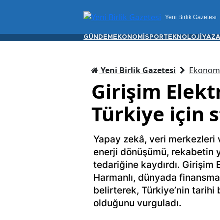
Yeni Birlik Gazetesi
GÜNDEM
EKONOMİ
SPOR
TEKNOLOJİ
YAZA
Yeni Birlik Gazetesi
Ekonom
Girişim Elekt
Türkiye için 
Yapay zekâ, veri merkezleri ve
enerji dönüşümü, rekabetin 
tedariğine kaydırdı. Girişim
Harmanlı, dünyada finansman
belirterek, Türkiye’nin tarihi 
olduğunu vurguladı.