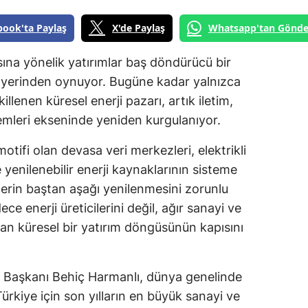
book'ta Paylaş
X'de Paylaş
Whatsapp'tan Gönde
sına yönelik yatırımlar baş döndürücü bir
r yerinden oynuyor. Bugüne kadar yalnızca
llenen küresel enerji pazarı, artık iletim,
temleri ekseninde yeniden kurgulanıyor.
otifi olan devasa veri merkezleri, elektrikli
 yenilenebilir enerji kaynaklarının sisteme
rin baştan aşağı yenilenmesini zorunlu
e enerji üreticilerini değil, ağır sanayi ve
 alan küresel bir yatırım döngüsünün kapısını
u Başkanı Behiç Harmanlı, dünya genelinde
rkiye için son yılların en büyük sanayi ve