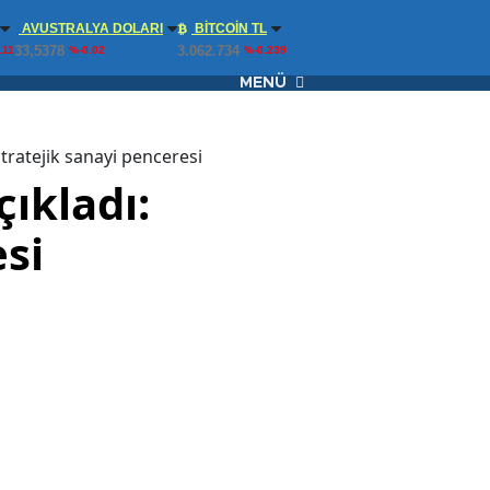
AVUSTRALYA DOLARI
BITCOIN TL
33,5378
3.062.734
.11
%-0.02
%-0.239
MENÜ
stratejik sanayi penceresi
ıkladı:
esi