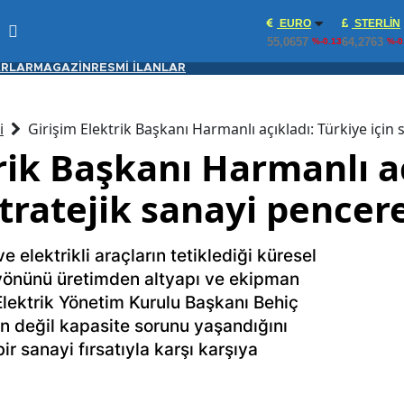
EURO
STERLIN
55,0657
64,2763
%-0.13
%-0
RLAR
MAGAZİN
RESMİ İLANLAR
i
Girişim Elektrik Başkanı Harmanlı açıkladı: Türkiye için 
rik Başkanı Harmanlı aç
stratejik sanayi pencer
 elektrikli araçların tetiklediği küresel
yönünü üretimden altyapı ve ekipman
 Elektrik Yönetim Kurulu Başkanı Behiç
 değil kapasite sorunu yaşandığını
bir sanayi fırsatıyla karşı karşıya