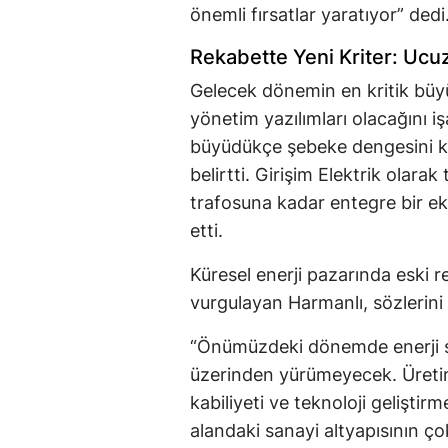
önemli fırsatlar yaratıyor” dedi
Rekabette Yeni Kriter: Ucuz
Gelecek dönemin en kritik büy
yönetim yazılımları olacağını i
büyüdükçe şebeke dengesini k
belirtti. Girişim Elektrik olara
trafosuna kadar entegre bir eko
etti.
Küresel enerji pazarında eski rek
vurgulayan Harmanlı, sözlerini
“Önümüzdeki dönemde enerji s
üzerinden yürümeyecek. Üretim
kabiliyeti ve teknoloji geliştir
alandaki sanayi altyapısının ç