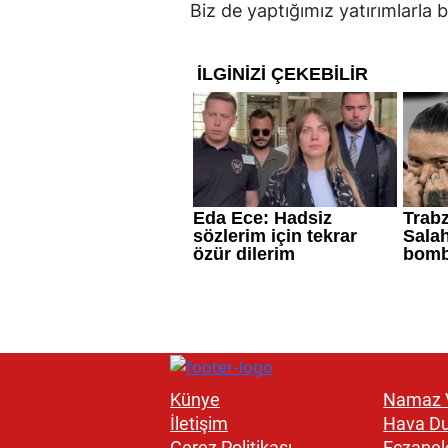
Biz de yaptığımız yatırımlarla
Künye
Namaz V
İletişim
Hava D
Çerez Politikası
Eczanel