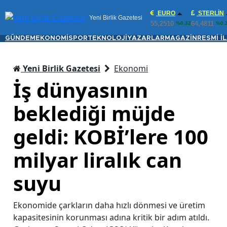
EURO
STERLIN
Yeni Birlik Gazetesi
55,2510
64,4811
%0.32
%0.
GÜNDEM
EKONOMİ
SPOR
TEKNOLOJİ
YAZARLAR
MAGAZİN
RESMİ İ
Yeni Birlik Gazetesi
Ekonomi
İş dünyasının
beklediği müjde
geldi: KOBİ’lere 100
milyar liralık can
suyu
Ekonomide çarkların daha hızlı dönmesi ve üretim
kapasitesinin korunması adına kritik bir adım atıldı.