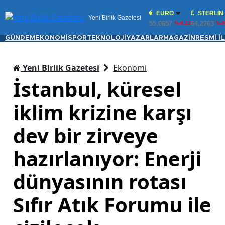
EURO
STERLIN
Yeni Birlik Gazetesi
55,0657
64,2763
%-0.13
%-0
GÜNDEM
EKONOMİ
SPOR
TEKNOLOJİ
YAZARLAR
MAGAZİN
RESMİ İ
Yeni Birlik Gazetesi
Ekonomi
İstanbul, küresel
iklim krizine karşı
dev bir zirveye
hazırlanıyor: Enerji
dünyasının rotası
Sıfır Atık Forumu ile