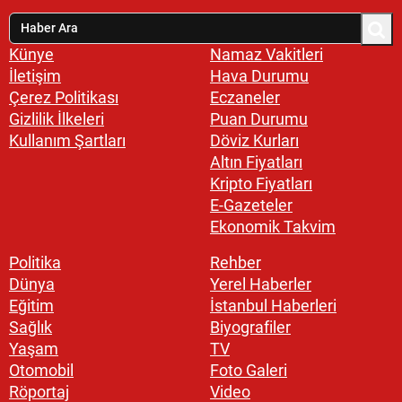
Künye
Namaz Vakitleri
İletişim
Hava Durumu
Çerez Politikası
Eczaneler
Gizlilik İlkeleri
Puan Durumu
Kullanım Şartları
Döviz Kurları
Altın Fiyatları
Kripto Fiyatları
E-Gazeteler
Ekonomik Takvim
Politika
Rehber
Dünya
Yerel Haberler
Eğitim
İstanbul Haberleri
Sağlık
Biyografiler
Yaşam
TV
Otomobil
Foto Galeri
Röportaj
Video