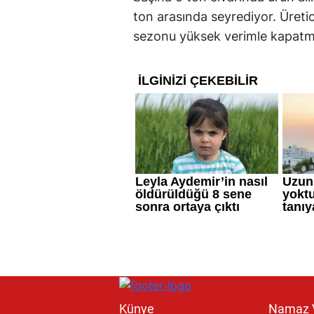
ton arasında seyrediyor. Üretici
sezonu yüksek verimle kapatma
Künye
Namaz V