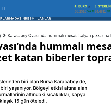
EURO
STERLIN
55,2510
64,4811
%0.32
%0
RLAR
MAGAZİN
RESMİ İLANLAR
i
Karacabey Ovası’nda hummalı mesai: İtalyan pizzasına l
ası’nda hummalı mesai
zet katan biberler topr
üslerinden biri olan Bursa Karacabey’de,
biri yaşanıyor. Bölgeyi etkisi altına alan
mallerinin altındaki sıcaklıklar, kapya
klaşık 15 gün öteledi.