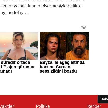
ler, hava şartlarının elvermesiyle birlikte
yı hedefliyor.
akitleri
Politika
Rehber