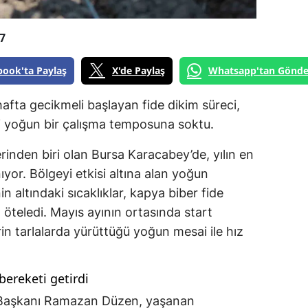
7
book'ta Paylaş
X'de Paylaş
Whatsapp'tan Gönde
afta gecikmeli başlayan fide dikim süreci,
ri yoğun bir çalışma temposuna soktu.
erinden biri olan Bursa Karacabey’de, yılın en
ıyor. Bölgeyi etkisi altına alan yoğun
n altındaki sıcaklıklar, kapya biber fide
 öteledi. Mayıs ayının ortasında start
lerin tarlalarda yürüttüğü yoğun mesai ile hız
bereketi getirdi
i Başkanı Ramazan Düzen, yaşanan