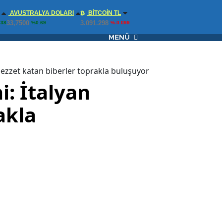
AVUSTRALYA DOLARI
BITCOIN TL
33,7500
3.091.298
.38
%0.69
%-0.099
MENÜ
ezzet katan biberler toprakla buluşuyor
: İtalyan
akla