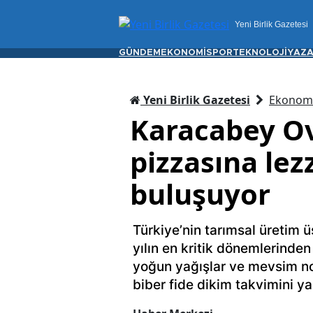
Yeni Birlik Gazetesi
GÜNDEM
EKONOMİ
SPOR
TEKNOLOJİ
YAZA
Yeni Birlik Gazetesi
Ekonom
Karacabey Ov
pizzasına lez
buluşuyor
Türkiye’nin tarımsal üretim 
yılın en kritik dönemlerinden 
yoğun yağışlar ve mevsim nor
biber fide dikim takvimini ya