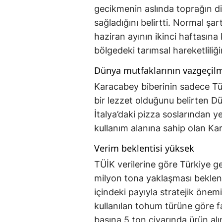
gecikmenin aslında toprağın di
sağladığını belirtti. Normal şa
haziran ayının ikinci haftasın
bölgedeki tarımsal hareketliliği
Dünya mutfaklarının vazgeçil
Karacabey biberinin sadece Tü
bir lezzet olduğunu belirten D
İtalya’daki pizza soslarından ye
kullanım alanına sahip olan Ka
Verim beklentisi yüksek
TÜİK verilerine göre Türkiye ge
milyon tona yaklaşması beklen
içindeki payıyla stratejik önem
kullanılan tohum türüne göre fa
başına 5 ton civarında ürün alı