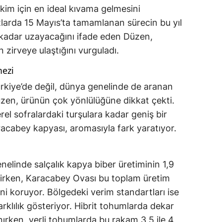
kim için en ideal kıvama gelmesini
rtlarda 15 Mayıs’ta tamamlanan sürecin bu yıl
a kadar uzayacağını ifade eden Düzen,
n zirveye ulaştığını vurguladı.
mezi
rkiye’de değil, dünya genelinde de aranan
üzen, ürünün çok yönlülüğüne dikkat çekti.
rel sofralardaki turşulara kadar geniş bir
racabey kapyası, aromasıyla fark yaratıyor.
nelinde salçalık kapya biber üretiminin 1,9
irken, Karacabey Ovası bu toplam üretim
ini koruyor. Bölgedeki verim standartları ise
rklılık gösteriyor. Hibrit tohumlarda dekar
nırken, yerli tohumlarda bu rakam 3,5 ile 4