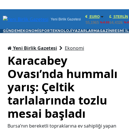
EURO
STERLIN
Yeni Birlik Gazetesi
55,1965
64,4326
%-0.03
%-0
GÜNDEM
EKONOMİ
SPOR
TEKNOLOJİ
YAZARLAR
MAGAZİN
RESMİ İ
Yeni Birlik Gazetesi
Ekonomi
Karacabey
Ovası’nda hummalı
yarış: Çeltik
tarlalarında tozlu
mesai başladı
Bursa’nın bereketli topraklarına ev sahipliği yapan