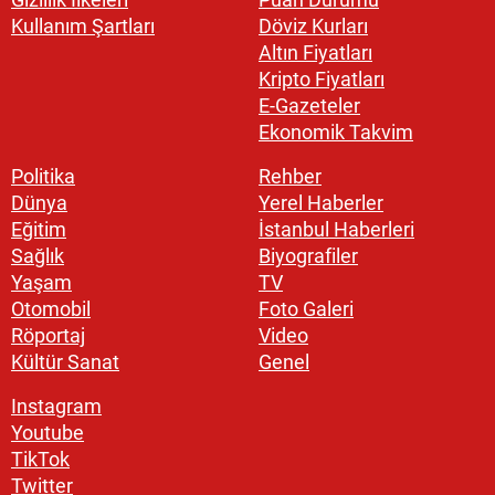
Kullanım Şartları
Döviz Kurları
Altın Fiyatları
Kripto Fiyatları
E-Gazeteler
Ekonomik Takvim
Politika
Rehber
Dünya
Yerel Haberler
Eğitim
İstanbul Haberleri
Sağlık
Biyografiler
Yaşam
TV
Otomobil
Foto Galeri
Röportaj
Video
Kültür Sanat
Genel
Instagram
Youtube
TikTok
Twitter