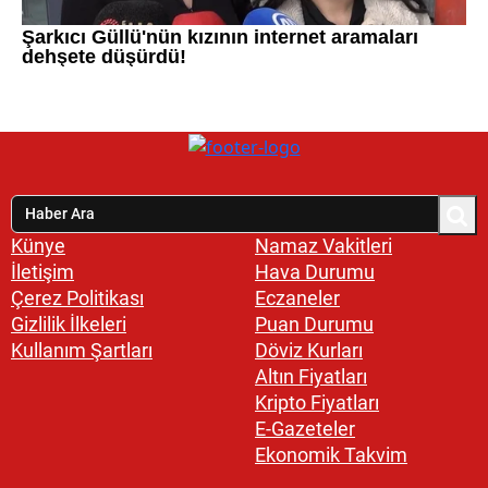
Künye
Namaz Vakitleri
İletişim
Hava Durumu
Çerez Politikası
Eczaneler
Gizlilik İlkeleri
Puan Durumu
Kullanım Şartları
Döviz Kurları
Altın Fiyatları
Kripto Fiyatları
E-Gazeteler
Ekonomik Takvim