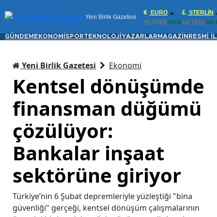
EURO
STERLIN
Yeni Birlik Gazetesi
55,0769
64,1942
%0.11
%0.
GÜNDEM
EKONOMİ
SPOR
TEKNOLOJİ
YAZARLAR
MAGAZİN
RESMİ İ
Yeni Birlik Gazetesi
Ekonomi
Kentsel dönüşümde
finansman düğümü
çözülüyor:
Bankalar inşaat
sektörüne giriyor
Türkiye’nin 6 Şubat depremleriyle yüzleştiği "bina
güvenliği" gerçeği, kentsel dönüşüm çalışmalarının