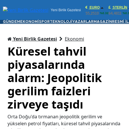
EURO
STERLIN
Yeni Birlik Gazetesi
55,2510
64,4811
%0.32
%0.
GÜNDEM
EKONOMİ
SPOR
TEKNOLOJİ
YAZARLAR
MAGAZİN
RESMİ İ
Yeni Birlik Gazetesi
Ekonomi
Küresel tahvil
piyasalarında
alarm: Jeopolitik
gerilim faizleri
zirveye taşıdı
Orta Doğu'da tırmanan jeopolitik gerilim ve
yükselen petrol fiyatları, küresel tahvil piyasalarında