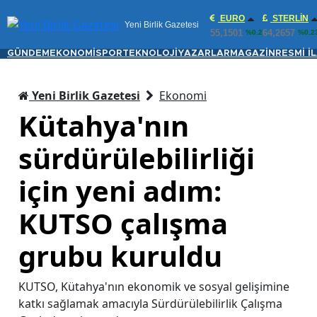
EURO
STERLIN
Yeni Birlik Gazetesi
55,1501
64,2657
%0.2
%0.2
GÜNDEM
EKONOMİ
SPOR
TEKNOLOJİ
YAZARLAR
MAGAZİN
RESMİ İ
Yeni Birlik Gazetesi
Ekonomi
Kütahya'nın
sürdürülebilirliği
için yeni adım:
KUTSO çalışma
grubu kuruldu
KUTSO, Kütahya'nın ekonomik ve sosyal gelişimine
katkı sağlamak amacıyla Sürdürülebilirlik Çalışma