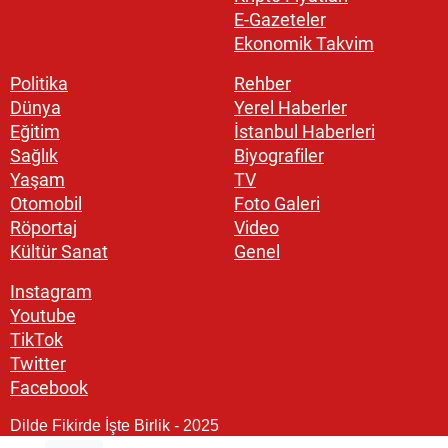
E-Gazeteler
Ekonomik Takvim
Politika
Rehber
Dünya
Yerel Haberler
Eğitim
İstanbul Haberleri
Sağlık
Biyografiler
Yaşam
TV
Otomobil
Foto Galeri
Röportaj
Video
Kültür Sanat
Genel
Instagram
Youtube
TikTok
Twitter
Facebook
Dilde Fikirde İşte Birlik - 2025