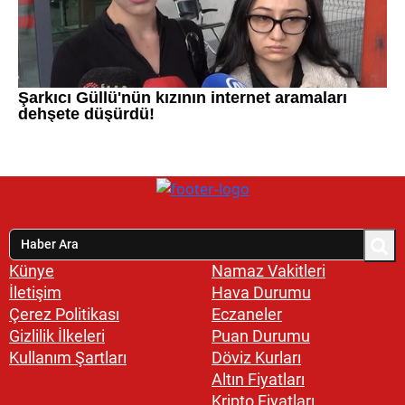
Künye
Namaz Vakitleri
İletişim
Hava Durumu
Çerez Politikası
Eczaneler
Gizlilik İlkeleri
Puan Durumu
Kullanım Şartları
Döviz Kurları
Altın Fiyatları
Kripto Fiyatları