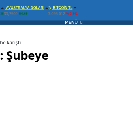
AVUSTRALYA DOLARI
BITCOIN TL
33,7500
3.095.012
.38
%0.69
%-0.341
MENÜ
he karıştı
k: Şubeye