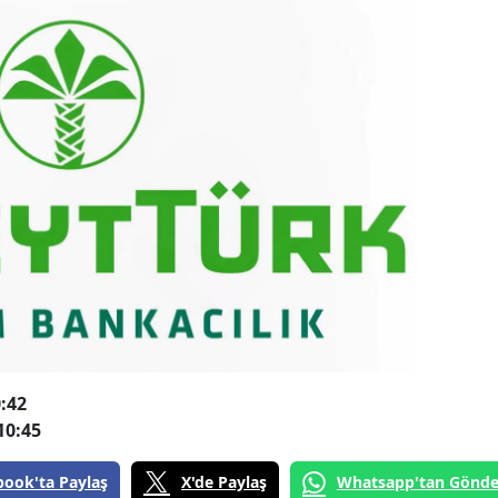
:42
10:45
book'ta Paylaş
X'de Paylaş
Whatsapp'tan Gönde