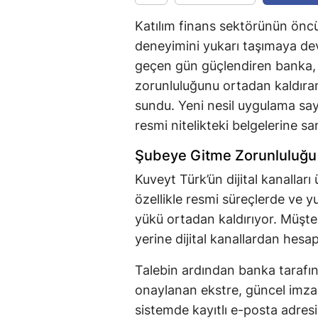
Katılım finans sektörünün önc
deneyimini yukarı taşımaya deva
geçen gün güçlendiren banka, 
zorunluluğunu ortadan kaldıran
sundu. Yeni nesil uygulama saye
resmi nitelikteki belgelerine sa
Şubeye Gitme Zorunluluğu 
Kuveyt Türk’ün dijital kanallar
özellikle resmi süreçlerde ve y
yükü ortadan kaldırıyor. Müşteri
yerine dijital kanallardan hesap
Talebin ardından banka tarafın
onaylanan ekstre, güncel imza s
sistemde kayıtlı e-posta adresin