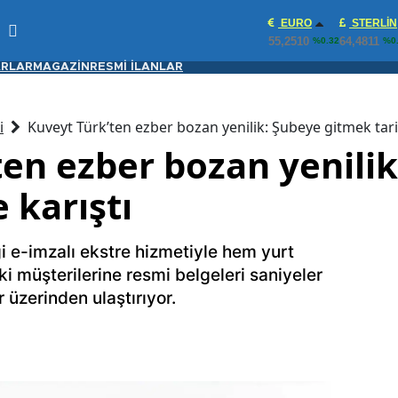
EURO
STERLIN
55,2510
64,4811
%0.32
%0
RLAR
MAGAZİN
RESMİ İLANLAR
i
Kuveyt Türk’ten ezber bozan yenilik: Şubeye gitmek tari
ten ezber bozan yenili
 karıştı
i e-imzalı ekstre hizmetiyle hem yurt
i müşterilerine resmi belgeleri saniyeler
r üzerinden ulaştırıyor.