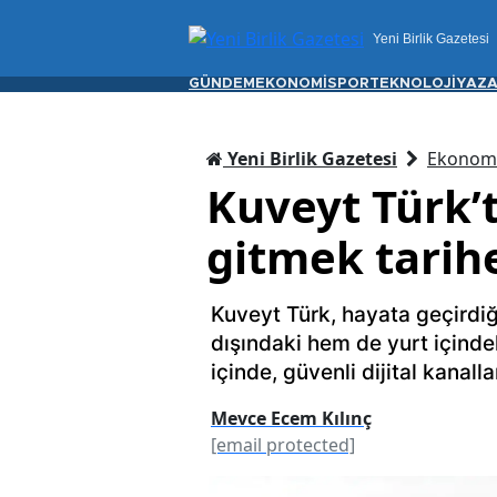
Yeni Birlik Gazetesi
GÜNDEM
EKONOMİ
SPOR
TEKNOLOJİ
YAZA
Yeni Birlik Gazetesi
Ekonom
Kuveyt Türk’
gitmek tarihe
Kuveyt Türk, hayata geçirdiğ
dışındaki hem de yurt içindek
içinde, güvenli dijital kanalla
Mevce Ecem Kılınç
[email protected]