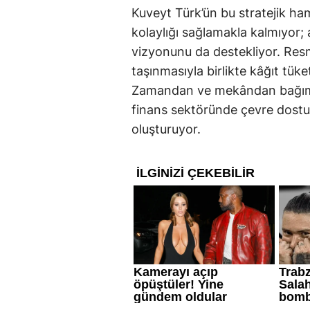
Kuveyt Türk’ün bu stratejik ham
kolaylığı sağlamakla kalmıyor;
vizyonunu da destekliyor. Resm
taşınmasıyla birlikte kâğıt tüke
Zamandan ve mekândan bağıms
finans sektöründe çevre dostu d
oluşturuyor.