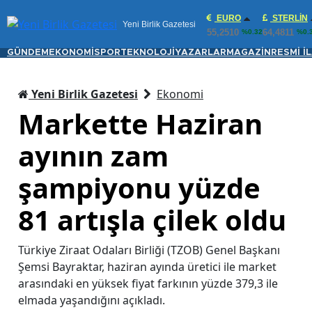
EURO
STERLIN
Yeni Birlik Gazetesi
55,2510
64,4811
%0.32
%0.
GÜNDEM
EKONOMİ
SPOR
TEKNOLOJİ
YAZARLAR
MAGAZİN
RESMİ İ
Yeni Birlik Gazetesi
Ekonomi
Markette Haziran
ayının zam
şampiyonu yüzde
81 artışla çilek oldu
Türkiye Ziraat Odaları Birliği (TZOB) Genel Başkanı
Şemsi Bayraktar, haziran ayında üretici ile market
arasındaki en yüksek fiyat farkının yüzde 379,3 ile
elmada yaşandığını açıkladı.