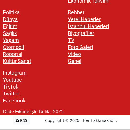
Ekonomik Takvim
Politika
Rehber
Dünya
Yerel Haberler
Eğitim
İstanbul Haberleri
Sağlık
Biyografiler
Yaşam
TV
Otomobil
Foto Galeri
Röportaj
Video
Kültür Sanat
Genel
Instagram
Youtube
TikTok
Twitter
Facebook
Dilde Fikirde İşte Birlik - 2025
RSS
Copyright © 2026 . Her hakkı saklıdır.