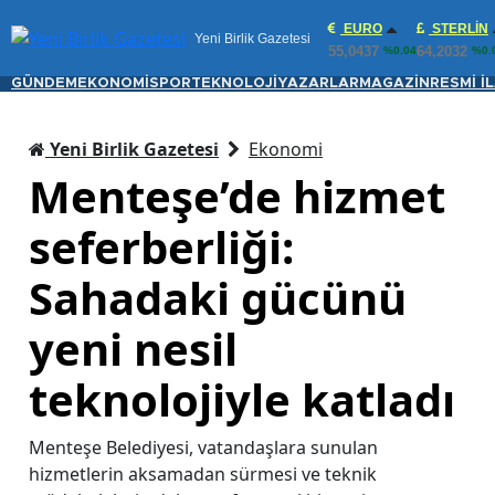
EURO
STERLIN
Yeni Birlik Gazetesi
55,0437
64,2032
%0.04
%0.
GÜNDEM
EKONOMİ
SPOR
TEKNOLOJİ
YAZARLAR
MAGAZİN
RESMİ İ
Yeni Birlik Gazetesi
Ekonomi
Menteşe’de hizmet
seferberliği:
Sahadaki gücünü
yeni nesil
teknolojiyle katladı
Menteşe Belediyesi, vatandaşlara sunulan
hizmetlerin aksamadan sürmesi ve teknik