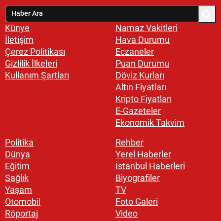
Künye
Namaz Vakitleri
İletişim
Hava Durumu
Çerez Politikası
Eczaneler
Gizlilik İlkeleri
Puan Durumu
Kullanım Şartları
Döviz Kurları
Altın Fiyatları
Kripto Fiyatları
E-Gazeteler
Ekonomik Takvim
Politika
Rehber
Dünya
Yerel Haberler
Eğitim
İstanbul Haberleri
Sağlık
Biyografiler
Yaşam
TV
Otomobil
Foto Galeri
Röportaj
Video