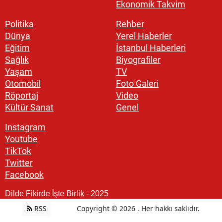
Ekonomik Takvim
Politika
Rehber
Dünya
Yerel Haberler
Eğitim
İstanbul Haberleri
Sağlık
Biyografiler
Yaşam
TV
Otomobil
Foto Galeri
Röportaj
Video
Kültür Sanat
Genel
Instagram
Youtube
TikTok
Twitter
Facebook
Dilde Fikirde İşte Birlik - 2025
RSS
Copyright © 2026 . Her hakkı saklıdır.