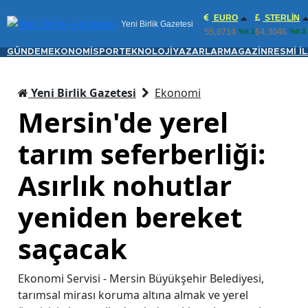
EURO
STERLIN
Yeni Birlik Gazetesi
55,0714
64,3046
%0.1
%0.3
GÜNDEM
EKONOMİ
SPOR
TEKNOLOJİ
YAZARLAR
MAGAZİN
RESMİ İ
Yeni Birlik Gazetesi
Ekonomi
Mersin'de yerel
tarım seferberliği:
Asırlık nohutlar
yeniden bereket
saçacak
Ekonomi Servisi - Mersin Büyükşehir Belediyesi,
tarımsal mirası koruma altına almak ve yerel