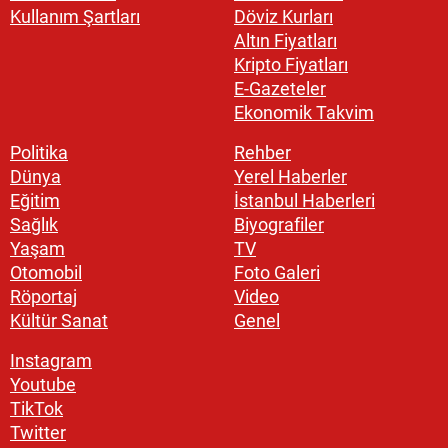
Kullanım Şartları
Döviz Kurları
Altın Fiyatları
Kripto Fiyatları
E-Gazeteler
Ekonomik Takvim
Politika
Rehber
Dünya
Yerel Haberler
Eğitim
İstanbul Haberleri
Sağlık
Biyografiler
Yaşam
TV
Otomobil
Foto Galeri
Röportaj
Video
Kültür Sanat
Genel
Instagram
Youtube
TikTok
Twitter