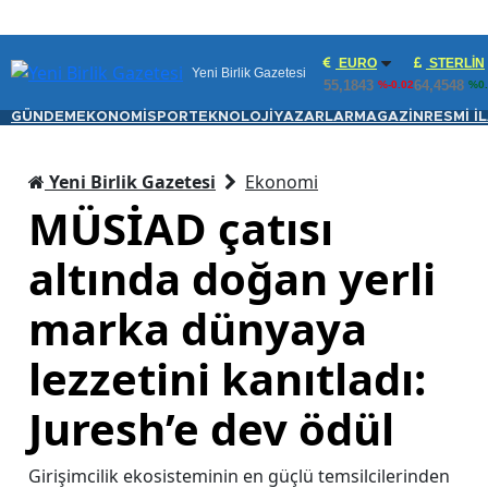
EURO
STERLIN
Yeni Birlik Gazetesi
55,1843
64,4548
%-0.02
%0.
GÜNDEM
EKONOMİ
SPOR
TEKNOLOJİ
YAZARLAR
MAGAZİN
RESMİ İ
Yeni Birlik Gazetesi
Ekonomi
MÜSİAD çatısı
altında doğan yerli
marka dünyaya
lezzetini kanıtladı:
Juresh’e dev ödül
Girişimcilik ekosisteminin en güçlü temsilcilerinden