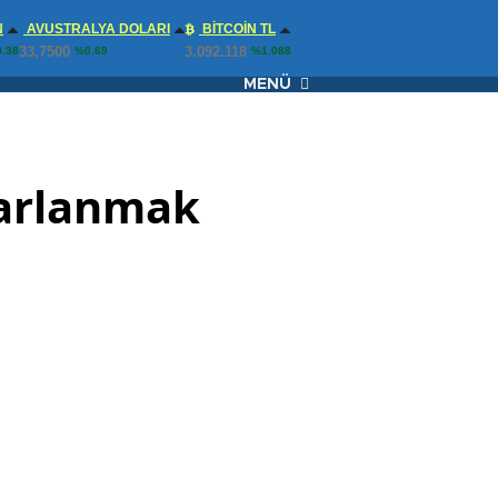
N
AVUSTRALYA DOLARI
BITCOIN TL
33,7500
3.092.118
.38
%0.69
%1.088
MENÜ
rarlanmak