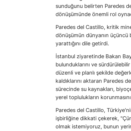
sunduğunu belirten Paredes del C
dönüşümünde önemli rol oynadı
Paredes del Castillo, kritik mi
dönüşümün dünyanın üçüncü büyü
yarattığını dile getirdi.
İstanbul ziyaretinde Bakan Bayr
bulunduklarını ve sürdürülebili
düzenli ve planlı şekilde değe
kaldıklarını aktaran Paredes del 
sürecinde su kaynakları, biyoçe
yerel toplulukların korunmasını
Paredes del Castillo, Türkiye'n
işbirliğine dikkati çekerek, "Ç
olmak istemiyoruz, bunun yeri