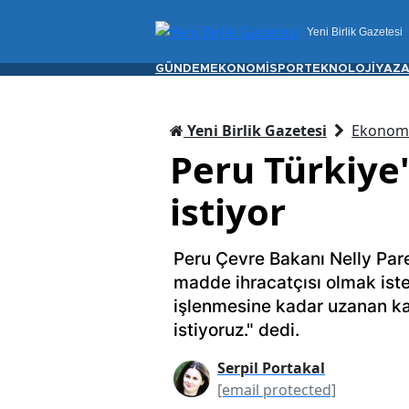
Yeni Birlik Gazetesi
GÜNDEM
EKONOMİ
SPOR
TEKNOLOJİ
YAZA
Yeni Birlik Gazetesi
Ekonom
Peru Türkiye
istiyor
Peru Çevre Bakanı Nelly Pare
madde ihracatçısı olmak ist
işlenmesine kadar uzanan ka
istiyoruz." dedi.
Serpil Portakal
[email protected]