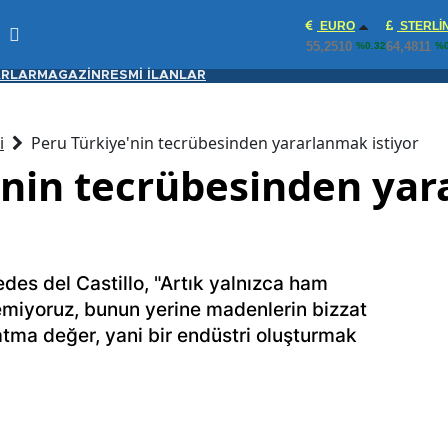
EURO
STERLI
55,2510
64,4811
%0.32
%0
RLAR
MAGAZİN
RESMİ İLANLAR
i
Peru Türkiye'nin tecrübesinden yararlanmak istiyor
'nin tecrübesinden ya
des del Castillo, "Artık yalnızca ham
emiyoruz, bunun yerine madenlerin bizzat
tma değer, yani bir endüstri oluşturmak