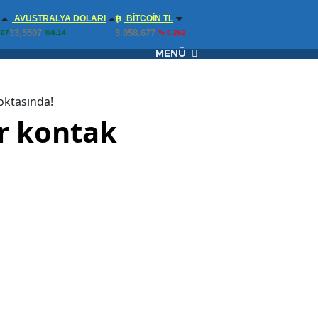
AVUSTRALYA DOLARI
BITCOIN TL
33,5507
3.058.677
.07
%0.14
%-0.262
MENÜ
oktasında!
ir kontak