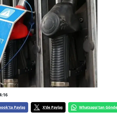
4:16
book'ta Paylaş
X'de Paylaş
Whatsapp'tan Gönde