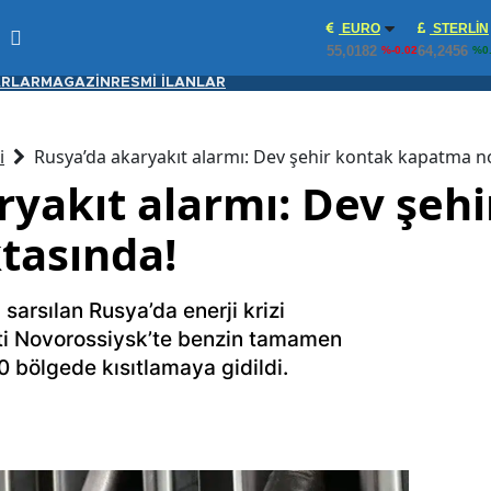
EURO
STERLIN
55,0182
64,2456
%-0.02
%0
RLAR
MAGAZİN
RESMİ İLANLAR
i
Rusya’da akaryakıt alarmı: Dev şehir kontak kapatma n
ryakıt alarmı: Dev şeh
tasında!
 sarsılan Rusya’da enerji krizi
enti Novorossiysk’te benzin tamamen
0 bölgede kısıtlamaya gidildi.