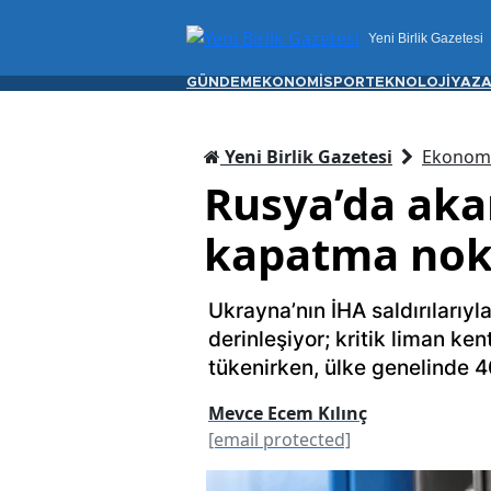
Yeni Birlik Gazetesi
GÜNDEM
EKONOMİ
SPOR
TEKNOLOJİ
YAZA
Yeni Birlik Gazetesi
Ekonom
Rusya’da aka
kapatma nok
Ukrayna’nın İHA saldırılarıyla
derinleşiyor; kritik liman k
tükenirken, ülke genelinde 4
Mevce Ecem Kılınç
[email protected]