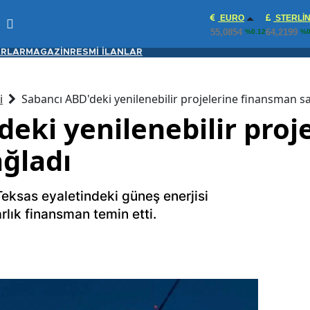
EURO
STERLI
55,0854
64,2199
%0.12
%0
RLAR
MAGAZİN
RESMİ İLANLAR
i
Sabancı ABD'deki yenilenebilir projelerine finansman s
eki yenilenebilir proj
ğladı
Teksas eyaletindeki güneş enerjisi
arlık finansman temin etti.