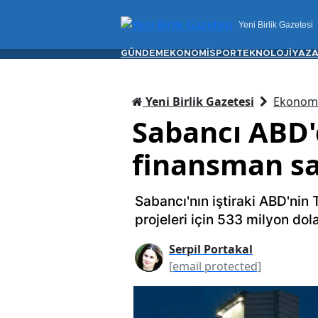
Yeni Birlik Gazetesi
GÜNDEM
EKONOMİ
SPOR
TEKNOLOJİ
YAZA
Yeni Birlik Gazetesi
Ekonom
Sabancı ABD'd
finansman sa
Sabancı'nın iştiraki ABD'nin 
projeleri için 533 milyon dol
Serpil Portakal
[email protected]