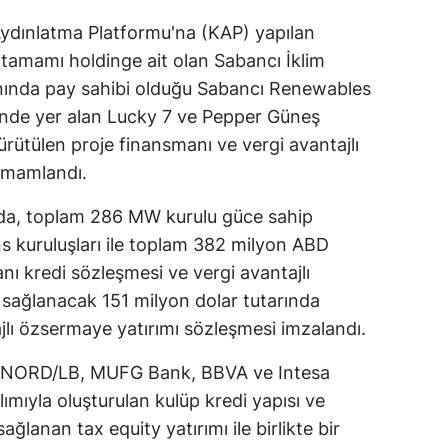
ydınlatma Platformu'na (KAP) yapılan
tamamı holdinge ait olan Sabancı İklim
ranında pay sahibi olduğu Sabancı Renewables
tinde yer alan Lucky 7 ve Pepper Güneş
ürütülen proje finansmanı ve vergi avantajlı
tamamlandı.
da, toplam 286 MW kurulu güce sahip
ans kuruluşları ile toplam 382 milyon ABD
nı kredi sözleşmesi ve vergi avantajlı
 sağlanacak 151 milyon dolar tutarında
jlı özsermaye yatırımı sözleşmesi imzalandı.
, NORD/LB, MUFG Bank, BBVA ve Intesa
lımıyla oluşturulan kulüp kredi yapısı ve
ğlanan tax equity yatırımı ile birlikte bir