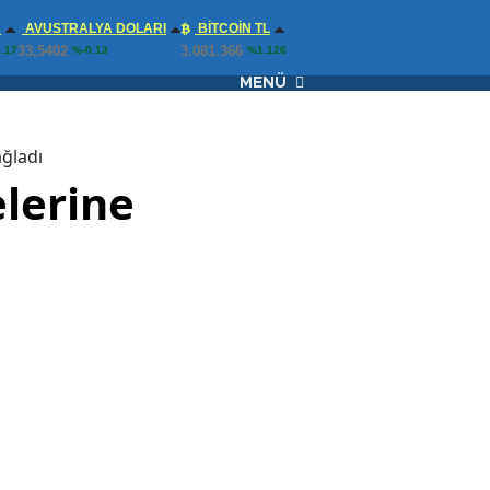
N
AVUSTRALYA DOLARI
BITCOIN TL
33,5402
3.081.366
.17
%-0.13
%1.126
MENÜ
ağladı
elerine