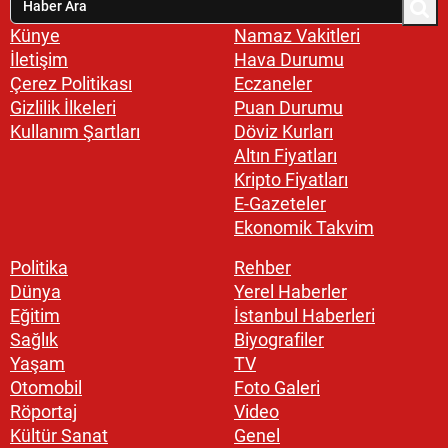
Künye
Namaz Vakitleri
İletişim
Hava Durumu
Çerez Politikası
Eczaneler
Gizlilik İlkeleri
Puan Durumu
Kullanım Şartları
Döviz Kurları
Altın Fiyatları
Kripto Fiyatları
E-Gazeteler
Ekonomik Takvim
Politika
Rehber
Dünya
Yerel Haberler
Eğitim
İstanbul Haberleri
Sağlık
Biyografiler
Yaşam
TV
Otomobil
Foto Galeri
Röportaj
Video
Kültür Sanat
Genel