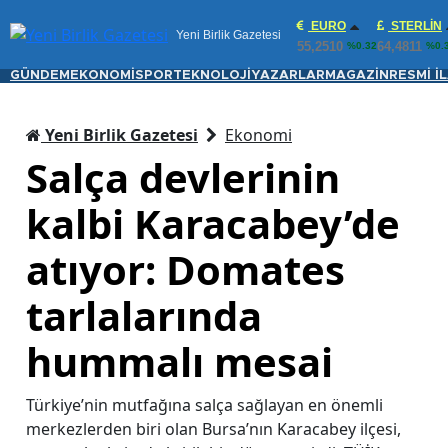
EURO
STERLIN
Yeni Birlik Gazetesi
55,2510
64,4811
%0.32
%0.
GÜNDEM
EKONOMİ
SPOR
TEKNOLOJİ
YAZARLAR
MAGAZİN
RESMİ İ
Yeni Birlik Gazetesi
Ekonomi
Salça devlerinin
kalbi Karacabey’de
atıyor: Domates
tarlalarında
hummalı mesai
Türkiye’nin mutfağına salça sağlayan en önemli
merkezlerden biri olan Bursa’nın Karacabey ilçesi,