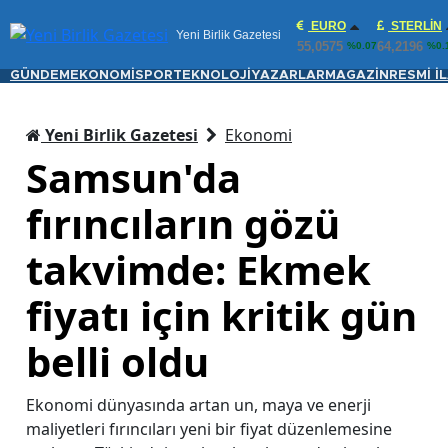
EURO
STERLIN
Yeni Birlik Gazetesi
55,0575
64,2196
%0.07
%0.
GÜNDEM
EKONOMİ
SPOR
TEKNOLOJİ
YAZARLAR
MAGAZİN
RESMİ İ
Yeni Birlik Gazetesi
Ekonomi
Samsun'da
fırıncıların gözü
takvimde: Ekmek
fiyatı için kritik gün
belli oldu
Ekonomi dünyasında artan un, maya ve enerji
maliyetleri fırıncıları yeni bir fiyat düzenlemesine