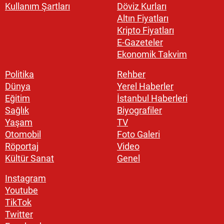
Kullanım Şartları
Döviz Kurları
Altın Fiyatları
Kripto Fiyatları
E-Gazeteler
Ekonomik Takvim
Politika
Rehber
Dünya
Yerel Haberler
Eğitim
İstanbul Haberleri
Sağlık
Biyografiler
Yaşam
TV
Otomobil
Foto Galeri
Röportaj
Video
Kültür Sanat
Genel
Instagram
Youtube
TikTok
Twitter