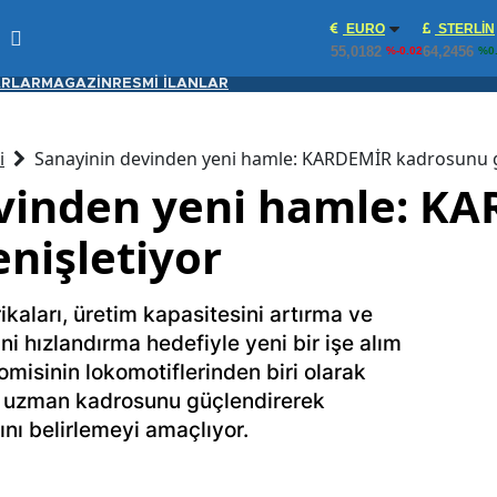
EURO
STERLIN
55,0182
64,2456
%-0.02
%0
RLAR
MAGAZİN
RESMİ İLANLAR
i
Sanayinin devinden yeni hamle: KARDEMİR kadrosunu g
evinden yeni hamle: K
nişletiyor
kaları, üretim kapasitesini artırma ve
i hızlandırma hedefiyle yeni bir işe alım
omisinin lokomotiflerinden biri olarak
le uzman kadrosunu güçlendirerek
ını belirlemeyi amaçlıyor.