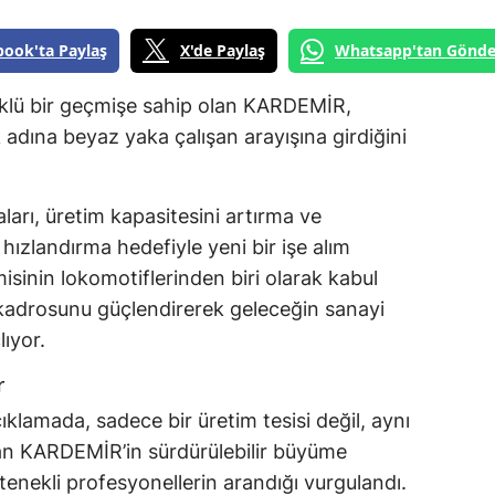
book'ta Paylaş
X'de Paylaş
Whatsapp'tan Gönde
öklü bir geçmişe sahip olan KARDEMİR,
adına beyaz yaka çalışan arayışına girdiğini
arı, üretim kapasitesini artırma ve
hızlandırma hedefiyle yeni bir işe alım
isinin lokomotiflerinden biri olarak kabul
 kadrosunu güçlendirerek geleceğin sanayi
lıyor.
r
klamada, sadece bir üretim tesisi değil, aynı
yan KARDEMİR’in sürdürülebilir büyüme
enekli profesyonellerin arandığı vurgulandı.