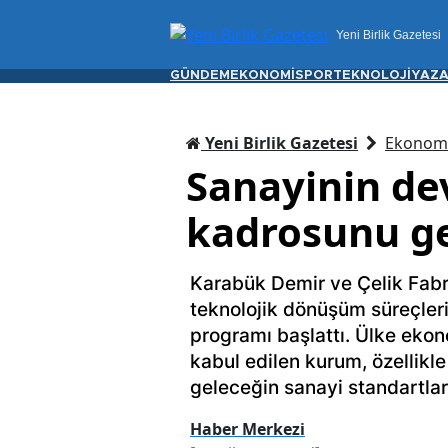
Yeni Birlik Gazetesi
GÜNDEM
EKONOMİ
SPOR
TEKNOLOJİ
YAZA
Yeni Birlik Gazetesi
Ekonom
Sanayinin d
kadrosunu ge
Karabük Demir ve Çelik Fabri
teknolojik dönüşüm süreçlerin
programı başlattı. Ülke ekon
kabul edilen kurum, özellik
geleceğin sanayi standartlar
Haber Merkezi