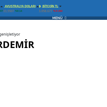
AVUSTRALYA DOLARI
BITCOIN TL
33,5507
3.058.677
.07
%0.14
%-0.262
MENÜ
enişletiyor
ARDEMİR