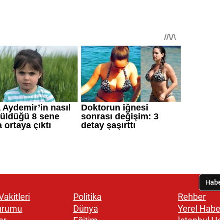
akitleri
Politika
Rehber
urumu
Dünya
Yerel Habe