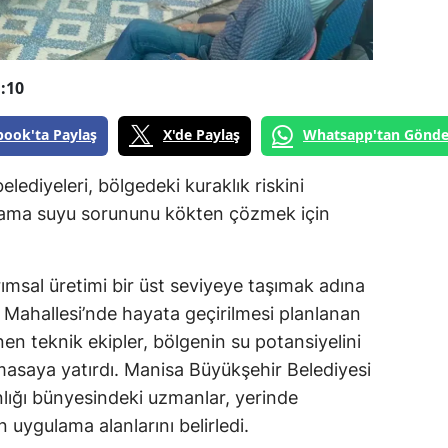
:10
book'ta Paylaş
X'de Paylaş
Whatsapp'tan Gönde
lediyeleri, bölgedeki kuraklık riskini
ulama suyu sorununu kökten çözmek için
rımsal üretimi bir üst seviyeye taşımak adına
r Mahallesi’nde hayata geçirilmesi planlanan
nen teknik ekipler, bölgenin su potansiyelini
 masaya yatırdı. Manisa Büyükşehir Belediyesi
nlığı bünyesindeki uzmanlar, yerinde
n uygulama alanlarını belirledi.