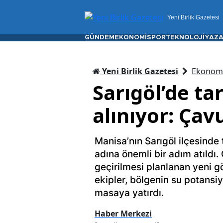
Yeni Birlik Gazetesi
GÜNDEM
EKONOMİ
SPOR
TEKNOLOJİ
YAZA
Yeni Birlik Gazetesi
Ekonom
Sarıgöl’de ta
alınıyor: Çav
Manisa’nın Sarıgöl ilçesinde 
adına önemli bir adım atıldı
geçirilmesi planlanan yeni gö
ekipler, bölgenin su potansiy
masaya yatırdı.
Haber Merkezi