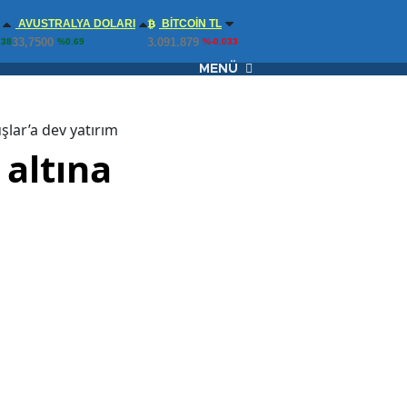
AVUSTRALYA DOLARI
BITCOIN TL
33,7500
3.091.879
.38
%0.69
%-0.033
MENÜ
şlar’a dev yatırım
 altına