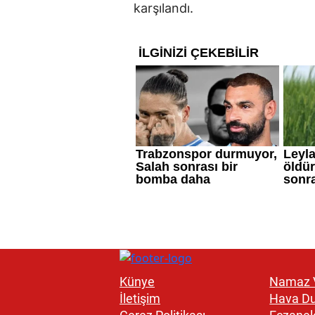
karşılandı.
Künye
Namaz V
İletişim
Hava D