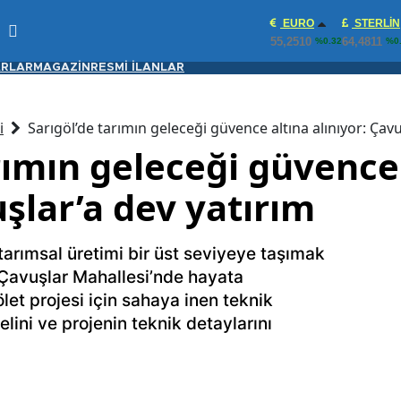
EURO
STERLIN
55,2510
64,4811
%0.32
%0
RLAR
MAGAZİN
RESMİ İLANLAR
i
Sarıgöl’de tarımın geleceği güvence altına alınıyor: Çavu
rımın geleceği güvence
uşlar’a dev yatırım
tarımsal üretimi bir üst seviyeye taşımak
. Çavuşlar Mahallesi’nde hayata
let projesi için sahaya inen teknik
elini ve projenin teknik detaylarını