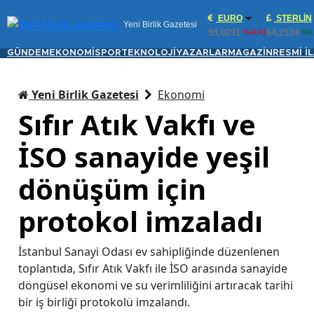
EURO
STERLIN
Yeni Birlik Gazetesi
55,0291
64,2534
%-0.01
%0.
GÜNDEM
EKONOMİ
SPOR
TEKNOLOJİ
YAZARLAR
MAGAZİN
RESMİ İ
Yeni Birlik Gazetesi
Ekonomi
Sıfır Atık Vakfı ve
İSO sanayide yeşil
dönüşüm için
protokol imzaladı
İstanbul Sanayi Odası ev sahipliğinde düzenlenen
toplantıda, Sıfır Atık Vakfı ile İSO arasında sanayide
döngüsel ekonomi ve su verimliliğini artıracak tarihi
bir iş birliği protokolü imzalandı.