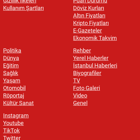
Gizlilik İlkeleri
Puan Durumu
Kullanım Şartları
Döviz Kurları
Altın Fiyatları
Kripto Fiyatları
E-Gazeteler
Ekonomik Takvim
Politika
Rehber
Dünya
Yerel Haberler
Eğitim
İstanbul Haberleri
Sağlık
Biyografiler
Yaşam
TV
Otomobil
Foto Galeri
Röportaj
Video
Kültür Sanat
Genel
Instagram
Youtube
TikTok
Twitter