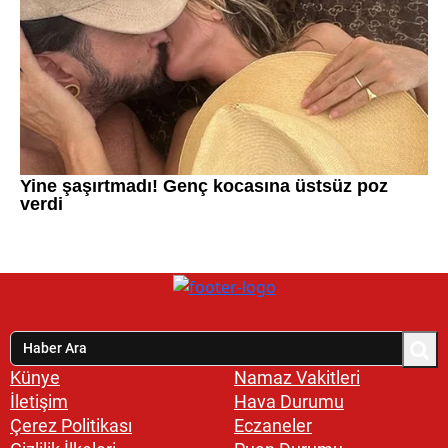
Künye
Namaz Vakitleri
İletişim
Hava Durumu
Çerez Politikası
Eczaneler