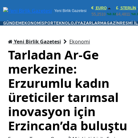
EURO
STERLIN
Yeni Birlik Gazetesi
55,2510
64,4811
%0.32
%0.
GÜNDEM
EKONOMİ
SPOR
TEKNOLOJİ
YAZARLAR
MAGAZİN
RESMİ İ
Yeni Birlik Gazetesi
Ekonomi
Tarladan Ar-Ge
merkezine:
Erzurumlu kadın
üreticiler tarımsal
inovasyon için
Erzincan’da buluştu