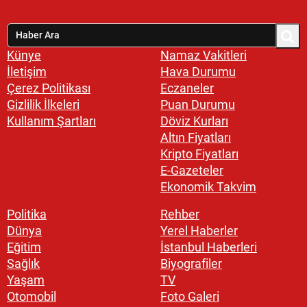
Künye
Namaz Vakitleri
İletişim
Hava Durumu
Çerez Politikası
Eczaneler
Gizlilik İlkeleri
Puan Durumu
Kullanım Şartları
Döviz Kurları
Altın Fiyatları
Kripto Fiyatları
E-Gazeteler
Ekonomik Takvim
Politika
Rehber
Dünya
Yerel Haberler
Eğitim
İstanbul Haberleri
Sağlık
Biyografiler
Yaşam
TV
Otomobil
Foto Galeri