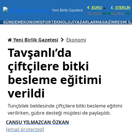
EURO
STERLIN
Yeni Birlik Gazetesi
55,2510
64,4811
%0.32
%0.
GÜNDEM
EKONOMİ
SPOR
TEKNOLOJİ
YAZARLAR
MAGAZİN
RESMİ İ
Yeni Birlik Gazetesi
Ekonomi
Tavşanlı’da
çiftçilere bitki
besleme eğitimi
verildi
Tunçbilek beldesinde çiftçilere bitki besleme eğitimi
verilirken, gübre desteği müjdesi de paylaşıldı.
CANSU YILMAZCAN ÖZKAN
[email protected]