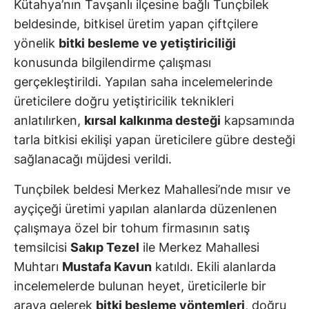
Kütahya’nın Tavşanlı ilçesine bağlı Tunçbilek
beldesinde, bitkisel üretim yapan çiftçilere
yönelik
bitki besleme ve yetiştiriciliği
konusunda bilgilendirme çalışması
gerçekleştirildi. Yapılan saha incelemelerinde
üreticilere doğru yetiştiricilik teknikleri
anlatılırken,
kırsal kalkınma desteği
kapsamında
tarla bitkisi ekilişi yapan üreticilere gübre desteği
sağlanacağı müjdesi verildi.
Tunçbilek beldesi Merkez Mahallesi’nde mısır ve
ayçiçeği üretimi yapılan alanlarda düzenlenen
çalışmaya özel bir tohum firmasının satış
temsilcisi
Sakıp Tezel
ile Merkez Mahallesi
Muhtarı
Mustafa Kavun
katıldı. Ekili alanlarda
incelemelerde bulunan heyet, üreticilerle bir
araya gelerek
bitki besleme yöntemleri
, doğru