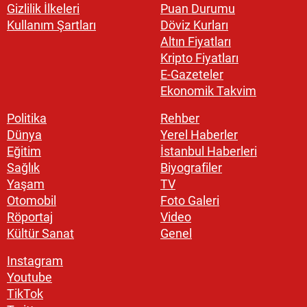
Gizlilik İlkeleri
Puan Durumu
Kullanım Şartları
Döviz Kurları
Altın Fiyatları
Kripto Fiyatları
E-Gazeteler
Ekonomik Takvim
Politika
Rehber
Dünya
Yerel Haberler
Eğitim
İstanbul Haberleri
Sağlık
Biyografiler
Yaşam
TV
Otomobil
Foto Galeri
Röportaj
Video
Kültür Sanat
Genel
Instagram
Youtube
TikTok