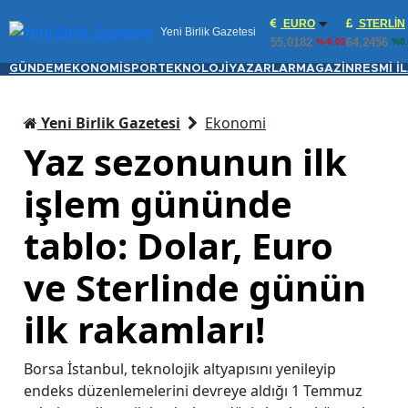
EURO
STERLIN
Yeni Birlik Gazetesi
55,0182
64,2456
%-0.02
%0.
GÜNDEM
EKONOMİ
SPOR
TEKNOLOJİ
YAZARLAR
MAGAZİN
RESMİ İ
Yeni Birlik Gazetesi
Ekonomi
Yaz sezonunun ilk
işlem gününde
tablo: Dolar, Euro
ve Sterlinde günün
ilk rakamları!
Borsa İstanbul, teknolojik altyapısını yenileyip
endeks düzenlemelerini devreye aldığı 1 Temmuz