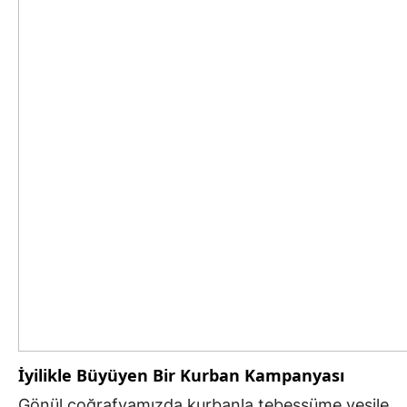
İyilikle Büyüyen Bir Kurban Kampanyası
Gönül coğrafyamızda kurbanla tebessüme vesile