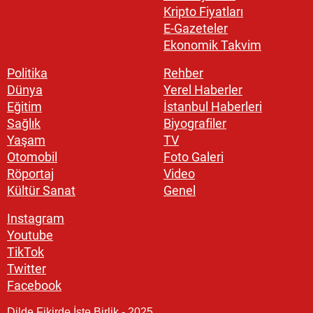
Kripto Fiyatları
E-Gazeteler
Ekonomik Takvim
Politika
Rehber
Dünya
Yerel Haberler
Eğitim
İstanbul Haberleri
Sağlık
Biyografiler
Yaşam
TV
Otomobil
Foto Galeri
Röportaj
Video
Kültür Sanat
Genel
Instagram
Youtube
TikTok
Twitter
Facebook
Dilde Fikirde İşte Birlik - 2025