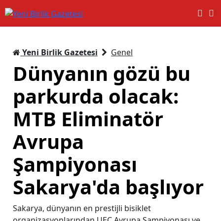
Yeni Birlik Gazetesi
Genel
Dünyanın gözü bu
parkurda olacak:
MTB Eliminatör
Avrupa
Şampiyonası
Sakarya'da başlıyor
Sakarya, dünyanın en prestijli bisiklet
organizasyonlarından UEC Avrupa Şampiyonası ve