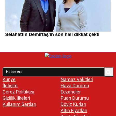
Künye
Namaz Vakitleri
İletişim
Hava Durumu
Çerez Politikası
Eczaneler
Gizlilik İlkeleri
Puan Durumu
Kullanım Şartları
Döviz Kurları
Altın Fiyatları