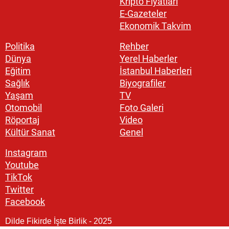
Kripto Fiyatları
E-Gazeteler
Ekonomik Takvim
Politika
Rehber
Dünya
Yerel Haberler
Eğitim
İstanbul Haberleri
Sağlık
Biyografiler
Yaşam
TV
Otomobil
Foto Galeri
Röportaj
Video
Kültür Sanat
Genel
Instagram
Youtube
TikTok
Twitter
Facebook
Dilde Fikirde İşte Birlik - 2025