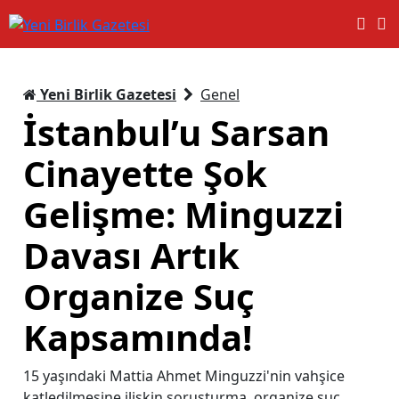
Yeni Birlik Gazetesi
Genel
İstanbul’u Sarsan
Cinayette Şok
Gelişme: Minguzzi
Davası Artık
Organize Suç
Kapsamında!
15 yaşındaki Mattia Ahmet Minguzzi'nin vahşice
katledilmesine ilişkin soruşturma, organize suç