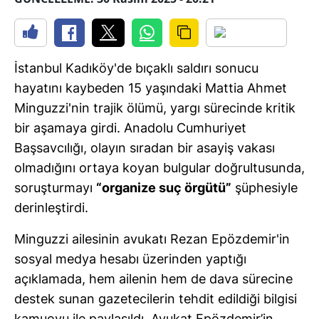
İstanbul Kadıköy'de bıçaklı saldırı sonucu
hayatını kaybeden 15 yaşındaki Mattia Ahmet
Minguzzi'nin trajik ölümü, yargı sürecinde kritik
bir aşamaya girdi. Anadolu Cumhuriyet
Başsavcılığı, olayın sıradan bir asayiş vakası
olmadığını ortaya koyan bulgular doğrultusunda,
soruşturmayı
“organize suç örgütü”
şüphesiyle
derinleştirdi.
Minguzzi ailesinin avukatı Rezan Epözdemir'in
sosyal medya hesabı üzerinden yaptığı
açıklamada, hem ailenin hem de dava sürecine
destek sunan gazetecilerin tehdit edildiği bilgisi
kamuoyu ile paylaşıldı. Avukat Epözdemir’in