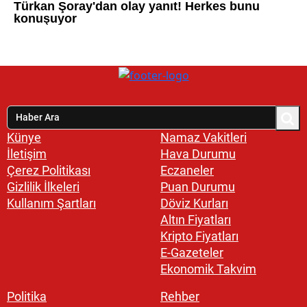
Künye
Namaz Vakitleri
İletişim
Hava Durumu
Çerez Politikası
Eczaneler
Gizlilik İlkeleri
Puan Durumu
Kullanım Şartları
Döviz Kurları
Altın Fiyatları
Kripto Fiyatları
E-Gazeteler
Ekonomik Takvim
Politika
Rehber