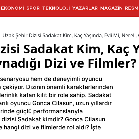
EKONOMİ
SPOR
TEKNOLOJİ
YAZARLAR
MAGAZİN
RESMİ
Uzak Şehir Dizisi Sadakat Kim, Kaç Yaşında, Evli Mi, Nereli, 
zisi Sadakat Kim, Kaç Y
ynadığı Dizi ve Filmler?
ü senaryosu hem de deneyimli oyuncu
 çekiyor. Dizinin önemli karakterlerinden
rinlik katan kilit bir role sahip. Sadakat
rılı oyuncu Gonca Cilasun, uzun yıllardır
erinde güçlü performanslarıyla
 dizisi Sadakat kimdir? Gonca Cilasun
e hangi dizi ve filmlerde rol aldı? İşte