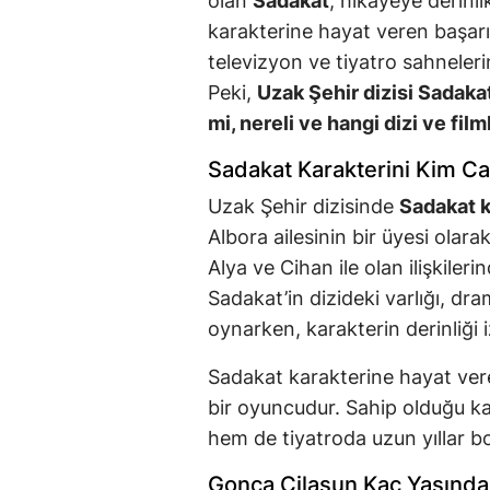
olan
Sadakat
, hikayeye derinli
karakterine hayat veren başar
televizyon ve tiyatro sahneler
Peki,
Uzak Şehir dizisi Sadaka
mi, nereli ve hangi dizi ve film
Sadakat Karakterini Kim Ca
Uzak Şehir dizisinde
Sadakat k
Albora ailesinin bir üyesi olar
Alya ve Cihan ile olan ilişkilerin
Sadakat’in dizideki varlığı, dra
oynarken, karakterin derinliği i
Sadakat karakterine hayat ve
bir oyuncudur. Sahip olduğu ka
hem de tiyatroda uzun yıllar boy
Gonca Cilasun Kaç Yaşında