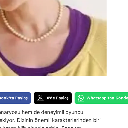
4
book'ta Paylaş
X'de Paylaş
Whatsapp'tan Gönde
senaryosu hem de deneyimli oyuncu
ekiyor. Dizinin önemli karakterlerinden biri