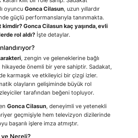
k katan kilit bir role sahip. Sadakat
ılı oyuncu
Gonca Cilasun
, uzun yıllardır
inde güçlü performanslarıyla tanınmakta.
t kimdir? Gonca Cilasun kaç yaşında, evli
lerde rol aldı?
İşte detaylar.
nlandırıyor?
arakteri
, zengin ve geleneklerine bağlı
ak hikayede önemli bir yere sahiptir. Sadakat,
de karmaşık ve etkileyici bir çizgi izler.
matik olayların gelişiminde büyük rol
zleyiciler tarafından beğeni topluyor.
ren
Gonca Cilasun
, deneyimli ve yetenekli
riyer geçmişiyle hem televizyon dizilerinde
u başarılı işlere imza atmıştır.
 ve Nereli?