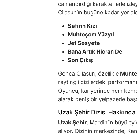
canlandırdığı karakterlerle izle
Cilasun’ın bugüne kadar yer aldı
Sefirin Kızı
Muhteşem Yüzyıl
Jet Sosyete
Bana Artık Hicran De
Son Çıkış
Gonca Cilasun, özellikle
Muhte
reytingli dizilerdeki performans
Oyuncu, kariyerinde hem kome
alarak geniş bir yelpazede başa
Uzak Şehir Dizisi Hakkında
Uzak Şehir
, Mardin’in büyüley
alıyor. Dizinin merkezinde, K