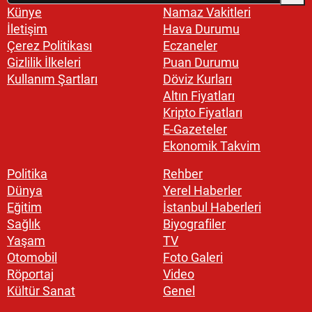
Künye
Namaz Vakitleri
İletişim
Hava Durumu
Çerez Politikası
Eczaneler
Gizlilik İlkeleri
Puan Durumu
Kullanım Şartları
Döviz Kurları
Altın Fiyatları
Kripto Fiyatları
E-Gazeteler
Ekonomik Takvim
Politika
Rehber
Dünya
Yerel Haberler
Eğitim
İstanbul Haberleri
Sağlık
Biyografiler
Yaşam
TV
Otomobil
Foto Galeri
Röportaj
Video
Kültür Sanat
Genel