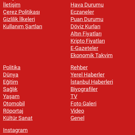
İletişim
Hava Durumu
Çerez Politikası
Eczaneler
Gizlilik İlkeleri
Puan Durumu
Kullanım Şartları
Döviz Kurları
Altın Fiyatları
Kripto Fiyatları
E-Gazeteler
Ekonomik Takvim
Politika
Rehber
Dünya
Yerel Haberler
Eğitim
İstanbul Haberleri
Sağlık
Biyografiler
Yaşam
TV
Otomobil
Foto Galeri
Röportaj
Video
Kültür Sanat
Genel
Instagram