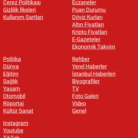
Çerez Politikası
Eczaneler
Gizlilik İlkeleri
Puan Durumu
Kullanım Şartları
Döviz Kurları
Altın Fiyatları
Kripto Fiyatları
E-Gazeteler
Ekonomik Takvim
Politika
Rehber
Dünya
Yerel Haberler
Eğitim
İstanbul Haberleri
Sağlık
Biyografiler
Yaşam
TV
Otomobil
Foto Galeri
Röportaj
Video
Kültür Sanat
Genel
Instagram
Youtube
TikTok