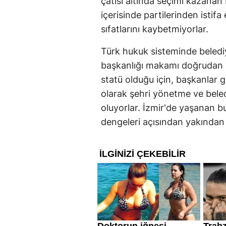
çatısı altında seçimi kazanan 
içerisinde partilerinden istifa
sıfatlarını kaybetmiyorlar.
Türk hukuk sisteminde belediy
başkanlığı makamı doğrudan ki
statü olduğu için, başkanlar 
olarak şehri yönetme ve beled
oluyorlar. İzmir'de yaşanan b
dengeleri açısından yakından t