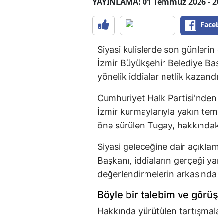
YAYINLAMA: 01 Temmuz 2026 - 2
Face
Siyasi kulislerde son günleri
İzmir Büyükşehir Belediye Baş
yönelik iddialar netlik kazand
Cumhuriyet Halk Partisi'nden 
İzmir kurmaylarıyla yakın te
öne sürülen Tugay, hakkında
Siyasi geleceğine dair açıkla
Başkanı, iddiaların gerçeği y
değerlendirmelerin arkasında 
Böyle bir talebim ve gör
Hakkında yürütülen tartışmal