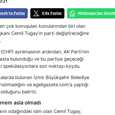
0:21
book'ta Paylaş
X'de Paylaş
Whatsapp'tan Gönde
n en çok konuşulan konularından biri olan
kanı Cemil Tugay'ın parti değiştireceğine
ı.
(CHP) ayrılmasının ardından, AK Parti'nin
masta bulunduğu ve bu partiye geçeceği
ki spekülasyonlara son noktayı koydu.
malarda bulunan İzmir Büyükşehir Belediye
ansıtmadığını ve egeligazete.com'a yaptığı
olduğunu belirtti.
üşmem asla olmadı
arın odağındaki isim olan Cemil Tugay,