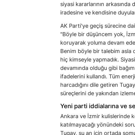
siyasi kararlarının arkasında
iradesine ve kendisine duyul
AK Parti'ye geçiş sürecine dai
"Böyle bir düşüncem yok, İzmi
koruyarak yoluma devam edece
Benim böyle bir talebim asla 
hiç kimseyle yapmadık. Siyasi
devamında olduğu gibi bağım
ifadelerini kullandı. Tüm enerj
harcadığını dile getiren Tugay
süreçlerini de yakından izlem
Yeni parti iddialarına ve 
Ankara ve İzmir kulislerinde k
katılmayacağı yönündeki sorul
Tugay, şu an için ortada somu