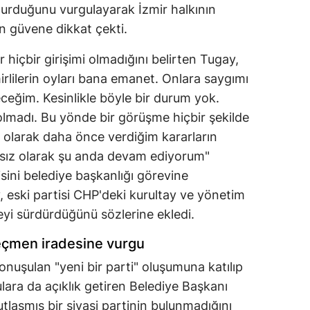
 durduğunu vurgulayarak İzmir halkının
an güvene dikkat çekti.
r hiçbir girişimi olmadığını belirten Tugay,
rlilerin oyları bana emanet. Onlara saygımı
ğim. Kesinlikle böyle bir durum yok.
olmadı. Bu yönde bir görüşme hiçbir şekilde
 olarak daha önce verdiğim kararların
sız olarak şu anda devam ediyorum"
isini belediye başkanlığı görevine
, eski partisi CHP'deki kurultay ve yönetim
eyi sürdürdüğünü sözlerine ekledi.
seçmen iradesine vurgu
onuşulan "yeni bir parti" oluşumuna katılıp
ara da açıklık getiren Belediye Başkanı
tlaşmış bir siyasi partinin bulunmadığını